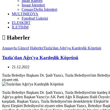
İskan Raporu
İnşaat İşlemleri
Cenaze/Defin İşlemleri
MULTIMEDYA
Fotoğraf Galerisi
ELEŞKİRT
İLETİŞİM
Haberler
Anasayfa
Güncel
Haberler
Tuzla'dan Ağrı'ya Kardeşlik Köprüsü
Tuzla'dan Ağrı'ya Kardeşlik Köprüsü
21.12.2022
Tuzla Belediye Başkanı Dr. Şadi Yazıcı, Tuzla Belediyesi'nin Belediyec
ziyaret etti.
Tuzla Belediye Başkanı Dr. Şadi Yazıcı, Tuzla Belediyesi'nin kardeş ilç
Ağrı'ya gelen Başkan Yazıcı'yı AK Parti Ağrı İl Başkanı Halil Özyo
karşıladı. Başkan Yazıcı, Tuzla Belediyesi'nin destekleriyle Eleşkirt't
ilçesi Eleşkirt Belediyesi'ni ziyaret eden Başkan Yazıcı, Belediye Başk