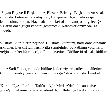
ı Sayan Bey ve İl Başkanımız, Eleşkirt Belediye Başkanımızın sıcak
 İstanbul'da dostumuz, arkadaşımız, komşumuz. Ağrılılarla yazgı
nden ne olursa o olur. Hayır olur, bereket olur, kıvanç olur, geleceğe
ğimiz artık daha güçlü kendini gösterecek. Kardeşler omuz omuza
." dedi.
 stratejik ürünlerin peşinde. Bu stratejik üretimi, nasıl daha dinamik
tliler, Eleşkirt için nasıl katkı sunabilirler, bu katkının yolu nasıl
reğini beraber ifa edeceğiz. En nihayetinde Birlikte iri olacak, birlikte
adi Yazıcı, ekibiyle birlikte bizleri ziyaret ettiler, kendilerine
 kadar bu kardeşliğimizi devam ettireceğiz" diye konuştu. İstanbul
im Kurulu Üyesi İbrahim Tatlı'nın Ağrı Merkez'de bulunan taziye
 Özyolcu'yu makamında ziyaret ederek Ağrı Belediye Başkanı Savcı