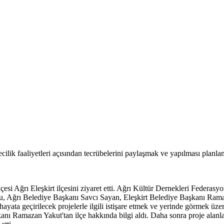
ilik faaliyetleri açısından tecrübelerini paylaşmak ve yapılması planla
esi Ağrı Eleşkirt ilçesini ziyaret etti. Ağrı Kültür Dernekleri Federasyon
lcu, Ağrı Belediye Başkanı Savcı Sayan, Eleşkirt Belediye Başkanı R
e hayata geçirilecek projelerle ilgili istişare etmek ve yerinde görmek ü
anı Ramazan Yakut'tan ilçe hakkında bilgi aldı. Daha sonra proje alanlar