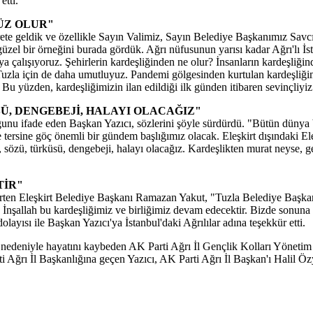
etti.
ÜZ OLUR"
rete geldik ve özellikle Sayın Valimiz, Sayın Belediye Başkanımız Savc
ok güzel bir örneğini burada gördük. Ağrı nüfusunun yarısı kadar Ağrı'lı
maya çalışıyoruz. Şehirlerin kardeşliğinden ne olur? İnsanların kardeşliği
. Tuzla için de daha umutluyuz. Pandemi gölgesinden kurtulan kardeşli
 Bu yüzden, kardeşliğimizin ilan edildiği ilk günden itibaren sevinçliyiz
SÜ, DENGEBEJİ, HALAYI OLACAĞIZ"
unu ifade eden Başkan Yazıcı, sözlerini şöyle sürdürdü. "Bütün dünya bu
ersine göç önemli bir gündem başlığımız olacak. Eleşkirt dışındaki Eleşkir
si, sözü, türküsü, dengebeji, halayı olacağız. Kardeşlikten murat neyse, ge
TİR"
 Eleşkirt Belediye Başkanı Ramazan Yakut, "Tuzla Belediye Başkanımız Ş
. İnşallah bu kardeşliğimiz ve birliğimiz devam edecektir. Bizde sonuna
yısı ile Başkan Yazıcı'ya İstanbul'daki Ağrılılar adına teşekkür etti.
ığı nedeniyle hayatını kaybeden AK Parti Ağrı İl Gençlik Kolları Yönet
ti Ağrı İl Başkanlığına geçen Yazıcı, AK Parti Ağrı İl Başkan'ı Halil