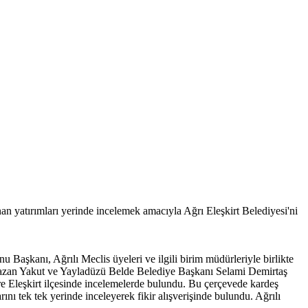
nan yatırımları yerinde incelemek amacıyla Ağrı Eleşkirt Belediyesi'ni
u Başkanı, Ağrılı Meclis üyeleri ve ilgili birim müdürleriyle birlikte
amazan Yakut ve Yayladüzü Belde Belediye Başkanı Selami Demirtaş
zere Eleşkirt ilçesinde incelemelerde bulundu. Bu çerçevede kardeş
ını tek tek yerinde inceleyerek fikir alışverişinde bulundu. Ağrılı