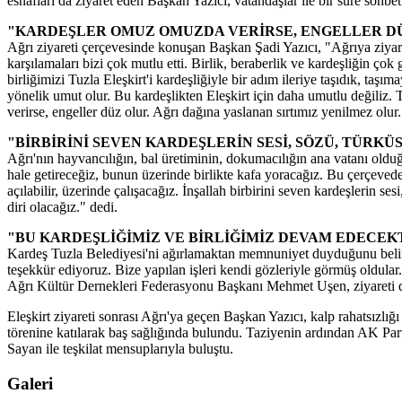
esnafları da ziyaret eden Başkan Yazıcı, vatandaşlar ile bir süre sohbet 
"KARDEŞLER OMUZ OMUZDA VERİRSE, ENGELLER D
Ağrı ziyareti çerçevesinde konuşan Başkan Şadi Yazıcı, "Ağrıya ziya
karşılamaları bizi çok mutlu etti. Birlik, beraberlik ve kardeşliğin ç
birliğimizi Tuzla Eleşkirt'i kardeşliğiyle bir adım ileriye taşıdık, taşı
yönelik umut olur. Bu kardeşlikten Eleşkirt için daha umutlu değiliz
verirse, engeller düz olur. Ağrı dağına yaslanan sırtımız yenilmez olur.
"BİRBİRİNİ SEVEN KARDEŞLERİN SESİ, SÖZÜ, TÜRKÜ
Ağrı'nın hayvancılığın, bal üretiminin, dokumacılığın ana vatanı olduğ
hale getireceğiz, bunun üzerinde birlikte kafa yoracağız. Bu çerçevede t
açılabilir, üzerinde çalışacağız. İnşallah birbirini seven kardeşlerin se
diri olacağız." dedi.
"BU KARDEŞLİĞİMİZ VE BİRLİĞİMİZ DEVAM EDECEK
Kardeş Tuzla Belediyesi'ni ağırlamaktan memnuniyet duyduğunu belirten
teşekkür ediyoruz. Bize yapılan işleri kendi gözleriyle görmüş oldular
Ağrı Kültür Dernekleri Federasyonu Başkanı Mehmet Uşen, ziyareti dola
Eleşkirt ziyareti sonrası Ağrı'ya geçen Başkan Yazıcı, kalp rahatsızl
törenine katılarak baş sağlığında bulundu. Taziyenin ardından AK Par
Sayan ile teşkilat mensuplarıyla buluştu.
Galeri