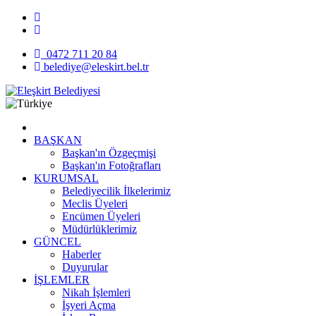
0472 711 20 84
belediye@eleskirt.bel.tr
BAŞKAN
Başkan'ın Özgeçmişi
Başkan'ın Fotoğrafları
KURUMSAL
Belediyecilik İlkelerimiz
Meclis Üyeleri
Encümen Üyeleri
Müdürlüklerimiz
GÜNCEL
Haberler
Duyurular
İŞLEMLER
Nikah İşlemleri
İşyeri Açma