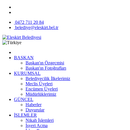
0472 711 20 84
belediye@eleskirt.bel.tr
BAŞKAN
Başkan'ın Özgeçmişi
Başkan'ın Fotoğrafları
KURUMSAL
Belediyecilik İlkelerimiz
Meclis Üyeleri
Encümen Üyeleri
Müdürlüklerimiz
GÜNCEL
Haberler
Duyurular
İŞLEMLER
Nikah İşlemleri
İşyeri Açma