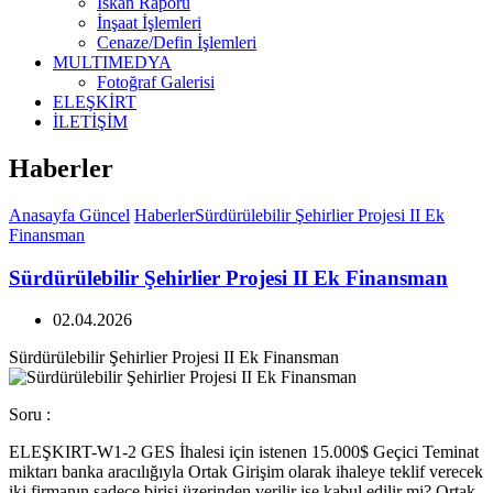
İskan Raporu
İnşaat İşlemleri
Cenaze/Defin İşlemleri
MULTIMEDYA
Fotoğraf Galerisi
ELEŞKİRT
İLETİŞİM
Haberler
Anasayfa
Güncel
Haberler
Sürdürülebilir Şehirlier Projesi II Ek
Finansman
Sürdürülebilir Şehirlier Projesi II Ek Finansman
02.04.2026
Sürdürülebilir Şehirlier Projesi II Ek Finansman
Soru :
ELEŞKIRT-W1-2 GES İhalesi için istenen 15.000$ Geçici Teminat
miktarı banka aracılığıyla Ortak Girişim olarak ihaleye teklif verecek
iki firmanın sadece birisi üzerinden verilir ise kabul edilir mi? Ortak