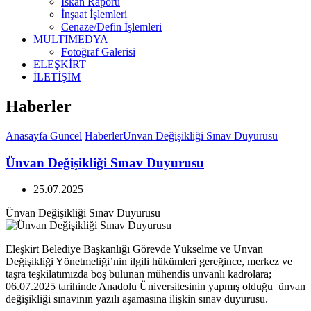
İskan Raporu
İnşaat İşlemleri
Cenaze/Defin İşlemleri
MULTIMEDYA
Fotoğraf Galerisi
ELEŞKİRT
İLETİŞİM
Haberler
Anasayfa
Güncel
Haberler
Ünvan Değişikliği Sınav Duyurusu
Ünvan Değişikliği Sınav Duyurusu
25.07.2025
Ünvan Değişikliği Sınav Duyurusu
Eleşkirt Belediye Başkanlığı Görevde Yükselme ve Unvan
Değişikliği Yönetmeliği’nin ilgili hükümleri gereğince, merkez ve
taşra teşkilatımızda boş bulunan mühendis ünvanlı kadrolara;
06.07.2025 tarihinde Anadolu Üniversitesinin yapmış olduğu ünvan
değişikliği sınavının yazılı aşamasına ilişkin sınav duyurusu.