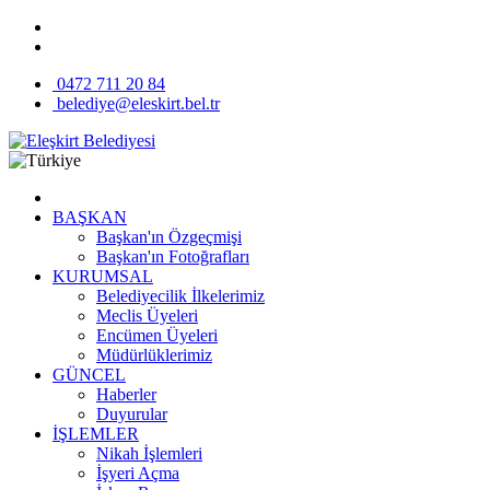
0472 711 20 84
belediye@eleskirt.bel.tr
BAŞKAN
Başkan'ın Özgeçmişi
Başkan'ın Fotoğrafları
KURUMSAL
Belediyecilik İlkelerimiz
Meclis Üyeleri
Encümen Üyeleri
Müdürlüklerimiz
GÜNCEL
Haberler
Duyurular
İŞLEMLER
Nikah İşlemleri
İşyeri Açma