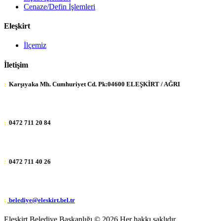
Cenaze/Defin İşlemleri
Eleşkirt
İlçemiz
İletişim
:
Karşıyaka Mh. Cumhuriyet Cd. Pk:04600 ELEŞKİRT / AĞRI
:
0472 711 20 84
:
0472 711 40 26
:
belediye@eleskirt.bel.tr
Eleşkirt Belediye Başkanlığı ©
2026 Her hakkı saklıdır.