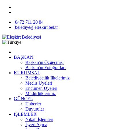
0472 711 20 84
belediye@eleskirt.bel.tr
BAŞKAN
Başkan'ın Özgeçmişi
Başkan'ın Fotoğrafları
KURUMSAL
Belediyecilik İlkelerimiz
Meclis Üyeleri
Encümen Üyeleri
Müdürlüklerimiz
GÜNCEL
Haberler
Duyurular
İŞLEMLER
Nikah İşlemleri
İşyeri Açma