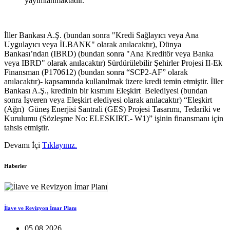
yayımlanmaktadır.
İller Bankası A.Ş. (bundan sonra "Kredi Sağlayıcı veya Ana
Uygulayıcı veya İLBANK" olarak anılacaktır), Dünya
Bankası’ndan (IBRD) (bundan sonra "Ana Kreditör veya Banka
veya IBRD" olarak anılacaktır) Sürdürülebilir Şehirler Projesi II-Ek
Finansman (P170612) (bundan sonra “SCP2-AF” olarak
anılacaktır)- kapsamında kullanılmak üzere kredi temin etmiştir. İller
Bankası A.Ş., kredinin bir kısmını Eleşkirt Belediyesi (bundan
sonra İşveren veya Eleşkirt elediyesi olarak anılacaktır) “Eleşkirt
(Ağrı) Güneş Enerjisi Santrali (GES) Projesi Tasarımı, Tedariki ve
Kurulumu (Sözleşme No: ELESKIRT.- W1)” işinin finansmanı için
tahsis etmiştir.
Devamı İçi
Tıklayınız.
Haberler
İlave ve Revizyon İmar Planı
05.08.2026