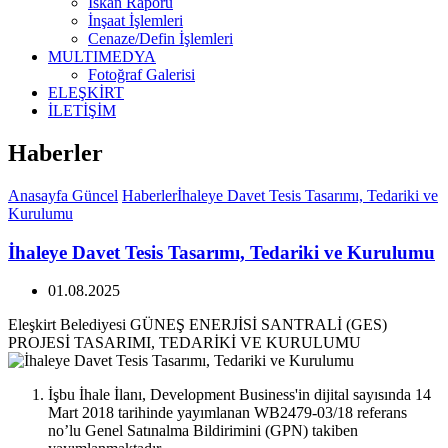
İskan Raporu
İnşaat İşlemleri
Cenaze/Defin İşlemleri
MULTIMEDYA
Fotoğraf Galerisi
ELEŞKİRT
İLETİŞİM
Haberler
Anasayfa
Güncel
Haberler
İhaleye Davet Tesis Tasarımı, Tedariki ve
Kurulumu
İhaleye Davet Tesis Tasarımı, Tedariki ve Kurulumu
01.08.2025
Eleşkirt Belediyesi GÜNEŞ ENERJİSİ SANTRALİ (GES)
PROJESİ TASARIMI, TEDARİKİ VE KURULUMU
İşbu İhale İlanı, Development Business'in dijital sayısında 14
Mart 2018 tarihinde yayımlanan WB2479-03/18 referans
no’lu Genel Satınalma Bildirimini (GPN) takiben