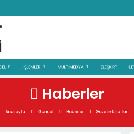
CEL
İŞLEMLER
MULTIMEDYA
ELEŞKİRT
İL
Haberler
Anasayfa
Güncel
Haberler
Gazete Kısa İlan