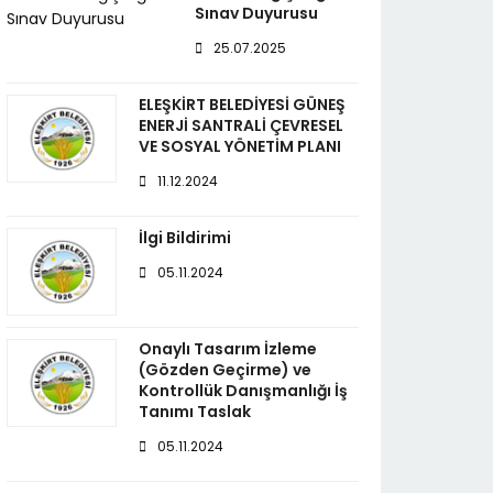
Sınav Duyurusu
25.07.2025
ELEŞKİRT BELEDİYESİ GÜNEŞ
ENERJİ SANTRALİ ÇEVRESEL
VE SOSYAL YÖNETİM PLANI
11.12.2024
İlgi Bildirimi
05.11.2024
Onaylı Tasarım İzleme
(Gözden Geçirme) ve
Kontrollük Danışmanlığı İş
Tanımı Taslak
05.11.2024