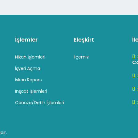
İşlemler
Eleşkirt
İl
Nikah İşlemleri
İlçemiz
Cd
İşyeri Açma
İskan Raporu
İnşaat İşlemleri
Cenaze/Defin İşlemleri
dır.