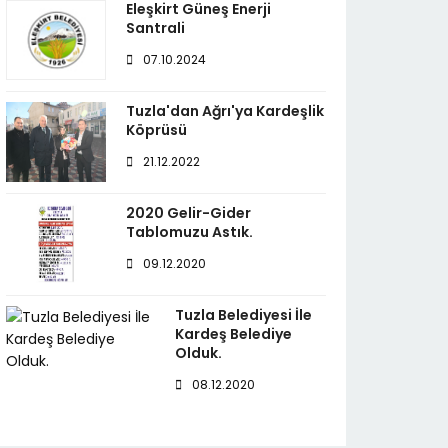
Eleşkirt Güneş Enerji
Santrali
07.10.2024
Tuzla'dan Ağrı'ya Kardeşlik
Köprüsü
21.12.2022
2020 Gelir-Gider
Tablomuzu Astık.
09.12.2020
Tuzla Belediyesi İle
Kardeş Belediye
Olduk.
08.12.2020