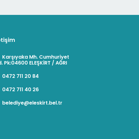
etişim
:
Karşıyaka Mh. Cumhuriyet
. Pk:04600 ELEŞKİRT / AĞRI
:
0472 711 20 84
:
0472 711 40 26
:
belediye@eleskirt.bel.tr