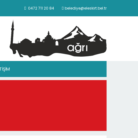
0472 711 20 84
belediye@eleskirt.bel.tr
ETİŞİM