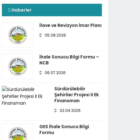
Haberler
İlave ve Revizyon İmar Planı
05.08.2026
İhale Sonucu Bilgi Formu –
NCB
06.07.2026
Sürdürülebilir
Şehirlier Projesi II Ek
Finansman
02.04.2026
GES İhale Sonucu Bilgi
Formu