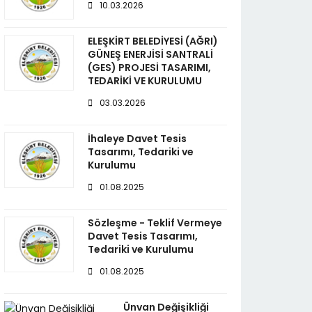
10.03.2026
ELEŞKİRT BELEDİYESİ (AĞRI)
GÜNEŞ ENERJİSİ SANTRALİ
(GES) PROJESİ TASARIMI,
TEDARİKİ VE KURULUMU
03.03.2026
İhaleye Davet Tesis
Tasarımı, Tedariki ve
Kurulumu
01.08.2025
Sözleşme - Teklif Vermeye
Davet Tesis Tasarımı,
Tedariki ve Kurulumu
01.08.2025
Ünvan Değişikliği