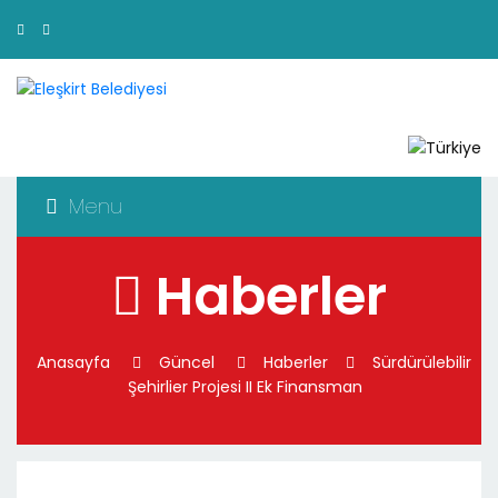
Menu
Haberler
Anasayfa
Güncel
Haberler
Sürdürülebilir
Şehirlier Projesi II Ek Finansman