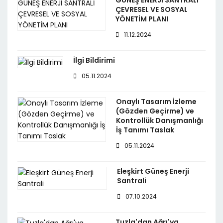
GÜNEŞ ENERJİ SANTRALİ
ÇEVRESEL VE SOSYAL
YÖNETİM PLANI
11.12.2024
İlgi Bildirimi
05.11.2024
Onaylı Tasarım İzleme
(Gözden Geçirme) ve
Kontrollük Danışmanlığı
İş Tanımı Taslak
05.11.2024
Eleşkirt Güneş Enerji
Santrali
07.10.2024
Tuzla'dan Ağrı'ya