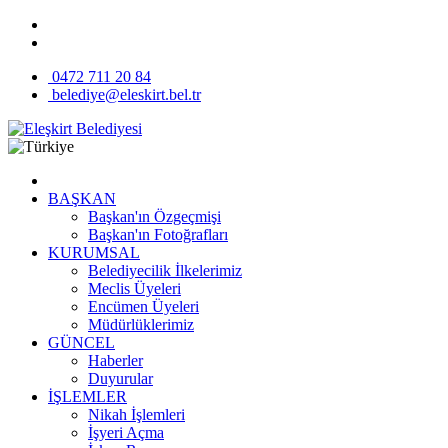
0472 711 20 84
belediye@eleskirt.bel.tr
BAŞKAN
Başkan'ın Özgeçmişi
Başkan'ın Fotoğrafları
KURUMSAL
Belediyecilik İlkelerimiz
Meclis Üyeleri
Encümen Üyeleri
Müdürlüklerimiz
GÜNCEL
Haberler
Duyurular
İŞLEMLER
Nikah İşlemleri
İşyeri Açma