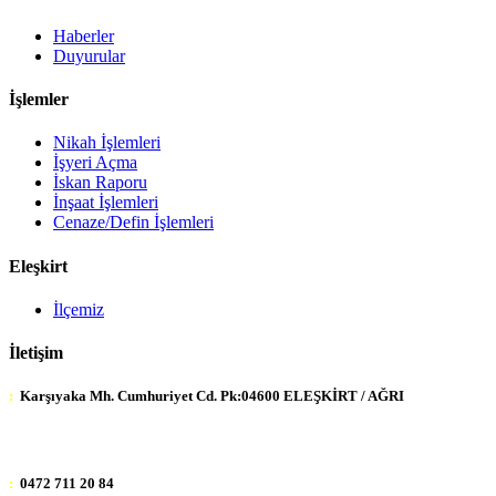
Haberler
Duyurular
İşlemler
Nikah İşlemleri
İşyeri Açma
İskan Raporu
İnşaat İşlemleri
Cenaze/Defin İşlemleri
Eleşkirt
İlçemiz
İletişim
:
Karşıyaka Mh. Cumhuriyet Cd. Pk:04600 ELEŞKİRT / AĞRI
:
0472 711 20 84