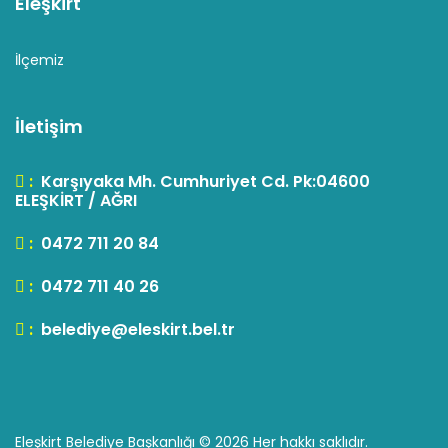
Eleşkirt
İlçemiz
İletişim
:
Karşıyaka Mh. Cumhuriyet Cd. Pk:04600
ELEŞKİRT / AĞRI
:
0472 711 20 84
:
0472 711 40 26
:
belediye@eleskirt.bel.tr
Eleşkirt Belediye Başkanlığı ©
2026 Her hakkı saklıdır.