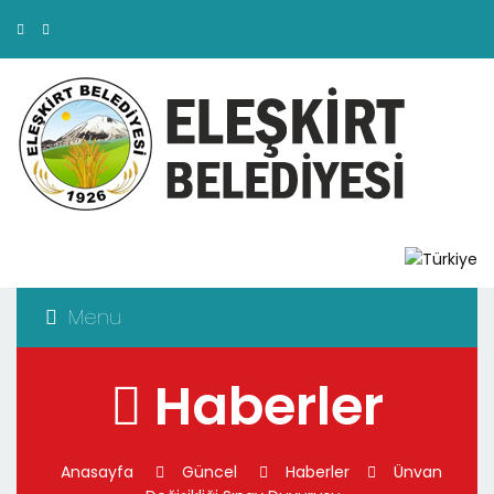
Menu
Haberler
Anasayfa
Güncel
Haberler
Ünvan