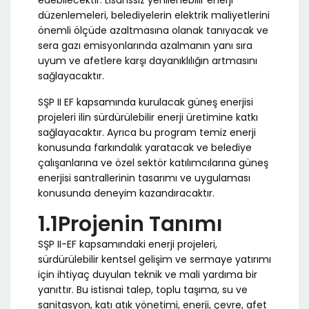
edebilecektir. Lisanssız yenilenebilir enerji
düzenlemeleri, belediyelerin elektrik maliyetlerini
önemli ölçüde azaltmasına olanak tanıyacak ve
sera gazı emisyonlarında azalmanın yanı sıra
uyum ve afetlere karşı dayanıklılığın artmasını
sağlayacaktır.
SŞP II EF kapsamında kurulacak güneş enerjisi
projeleri ilin sürdürülebilir enerji üretimine katkı
sağlayacaktır. Ayrıca bu program temiz enerji
konusunda farkındalık yaratacak ve belediye
çalışanlarına ve özel sektör katılımcılarına güneş
enerjisi santrallerinin tasarımı ve uygulaması
konusunda deneyim kazandıracaktır.
1.1Projenin Tanımı
SŞP II-EF kapsamındaki enerji projeleri,
sürdürülebilir kentsel gelişim ve sermaye yatırımı
için ihtiyaç duyulan teknik ve mali yardıma bir
yanıttır. Bu istisnai talep, toplu taşıma, su ve
sanitasyon, katı atık yönetimi, enerji, çevre, afet