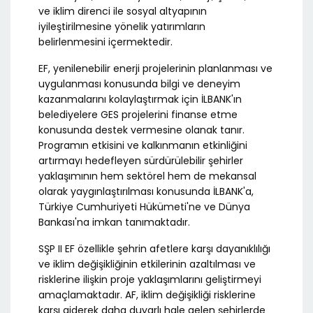
ve iklim direnci ile sosyal altyapının
iyileştirilmesine yönelik yatırımların
belirlenmesini içermektedir.
EF, yenilenebilir enerji projelerinin planlanması ve
uygulanması konusunda bilgi ve deneyim
kazanmalarını kolaylaştırmak için İLBANK'ın
belediyelere GES projelerini finanse etme
konusunda destek vermesine olanak tanır.
Programın etkisini ve kalkınmanın etkinliğini
artırmayı hedefleyen sürdürülebilir şehirler
yaklaşımının hem sektörel hem de mekansal
olarak yaygınlaştırılması konusunda İLBANK'a,
Türkiye Cumhuriyeti Hükümeti'ne ve Dünya
Bankası'na imkan tanımaktadır.
SŞP II EF özellikle şehrin afetlere karşı dayanıklılığı
ve iklim değişikliğinin etkilerinin azaltılması ve
risklerine ilişkin proje yaklaşımlarını geliştirmeyi
amaçlamaktadır. AF, iklim değişikliği risklerine
karşı giderek daha duyarlı hale gelen şehirlerde