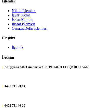
İşlemler
Nikah İşlemleri
İşyeri Açma
İskan Raporu
İnşaat İşlemleri
Cenaze/Defin İşlemleri
Eleşkirt
İlçemiz
İletişim
:
Karşıyaka Mh. Cumhuriyet Cd. Pk:04600 ELEŞKİRT / AĞRI
:
0472 711 20 84
:
0472 711 40 26