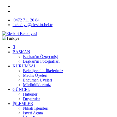
0472 711 20 84
belediye@eleskirt.bel.tr
BAŞKAN
Başkan'ın Özgeçmişi
Başkan'ın Fotoğrafları
KURUMSAL
Belediyecilik İlkelerimiz
Meclis Üyeleri
Encümen Üyeleri
Müdürlüklerimiz
GÜNCEL
Haberler
Duyurular
İŞLEMLER
Nikah İşlemleri
İşyeri Açma