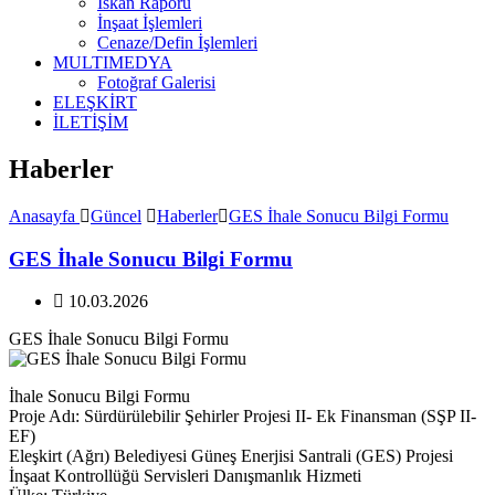
İskan Raporu
İnşaat İşlemleri
Cenaze/Defin İşlemleri
MULTIMEDYA
Fotoğraf Galerisi
ELEŞKİRT
İLETİŞİM
Haberler
Anasayfa
Güncel
Haberler
GES İhale Sonucu Bilgi Formu
GES İhale Sonucu Bilgi Formu
10.03.2026
GES İhale Sonucu Bilgi Formu
İhale Sonucu Bilgi Formu
Proje Adı: Sürdürülebilir Şehirler Projesi II- Ek Finansman (SŞP II-
EF)
Eleşkirt (Ağrı) Belediyesi Güneş Enerjisi Santrali (GES) Projesi
İnşaat Kontrollüğü Servisleri Danışmanlık Hizmeti