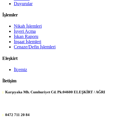
Duyurular
İşlemler
Nikah İşlemleri
İşyeri Açma
İskan Raporu
İnşaat İşlemleri
Cenaze/Defin İşlemleri
Eleşkirt
İlçemiz
İletişim
:
Karşıyaka Mh. Cumhuriyet Cd. Pk:04600 ELEŞKİRT / AĞRI
:
0472 711 20 84