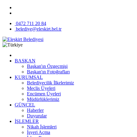
0472 711 20 84
belediye@eleskirt.bel.tr
BAŞKAN
Başkan'ın Özgeçmişi
Başkan'ın Fotoğrafları
KURUMSAL
Belediyecilik İlkelerimiz
Meclis Üyeleri
Encümen Üyeleri
Müdürlüklerimiz
GÜNCEL
Haberler
Duyurular
İŞLEMLER
Nikah İşlemleri
İşyeri Açma