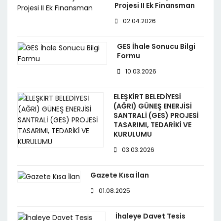
Projesi II Ek Finansman
02.04.2026
GES İhale Sonucu Bilgi
Formu
10.03.2026
ELEŞKİRT BELEDİYESİ
(AĞRI) GÜNEŞ ENERJİSİ
SANTRALİ (GES) PROJESİ
TASARIMI, TEDARİKİ VE
KURULUMU
03.03.2026
Gazete Kısa İlan
01.08.2025
İhaleye Davet Tesis