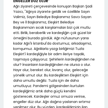
ENGELLER DÜZ OLUR"
Ağrı ziyareti çerçevesinde konuşan Başkan Şadi
Yazıcı, "Ağrıya ziyarete geldik ve özellikle Sayın
Valimiz, Sayın Belediye Başkanımız Savcı Sayan
Bey ve İl Başkanımız, Eleşkirt Belediye
Başkanımızın sıcak karşılamaları bizi çok mutlu
etti. Birlik, beraberlik ve kardeşliğin çok güzel bir
örneğini burada gördük. Ağrı nüfusunun yarısı
kadar Ağrı'lı İstanbul'da dostumuz, arkadaşımız,
komşumuz. Ağrılılarla yazgı birliğimizi Tuzla
Eleşkirt'i kardeşliğiyle bir adım ileriye taşıdık,
taşımaya çalışıyoruz. Şehirlerin kardeşliğinden ne
olur? İnsanların kardeşliğinden ne olursa o olur.
Hayır olur, bereket olur, kıvanç olur, geleceğe
yönelik umut olur. Bu kardeşlikten Eleşkirt için
daha umutlu değiliz. Tuzla için de daha
umutluyuz. Pandemi gölgesinden kurtulan
kardeşliğimiz artık daha güçlü kendini
gösterecek. Kardeşler omuz omuza verirse,
engeller düz olur. Ağrı dağına yaslanan sırtımız
yenilmez olur. Bu yüzden, kardeşliğimizin ilan