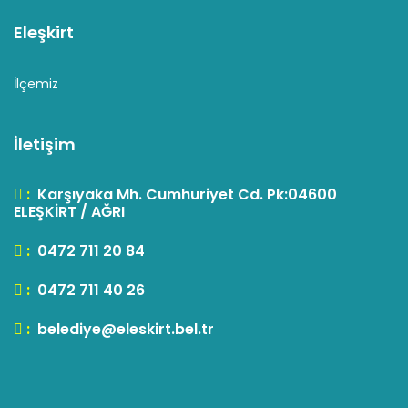
Eleşkirt
İlçemiz
İletişim
:
Karşıyaka Mh. Cumhuriyet Cd. Pk:04600
ELEŞKİRT / AĞRI
:
0472 711 20 84
:
0472 711 40 26
:
belediye@eleskirt.bel.tr