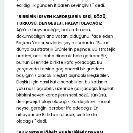
edildiği ilk günden itibaren sevinçliyiz." dedi.
"BİRBİRİNİ SEVEN KARDEŞLERİN SESİ, SÖZÜ,
TÜRKÜSÜ, DENGEBEJİ, HALAYI OLACAĞIZ"
Ağrı'nın hayvancılığın, bal üretiminin,
dokumacılığın ana vatanı olduğunu ifade eden
Başkan Yazıcı, sözlerini şöyle sürdürdü. "Bütün
dünya bu stratejik ürünlerin peşinde. Bu stratejik
üretimi, nasıl daha dinamik hale getireceğiz,
bunun üzerinde birlikte kafa yoracağız. Bu
çerçevede tersine göç önemli bir gündem
başlığımız olacak. Eleşkirt dışındaki Eleşkirtliler,
Eleşkirt için nasıl katkı sunabilirler, bu katkının
yolu nasıl açılabilir, üzerinde çalışacağız. İnşallah
birbirini seven kardeşlerin sesi, sözü, türküsü,
dengebeji, halayı olacağız. Kardeşlikten murat
neyse, gereğini beraber ifa edeceğiz. En
nihayetinde Birlikte iri olacak, birlikte diri
olacağız." dedi.
"BU KARDEŞLİĞİMİZ VE BİRLİĞİMİZ DEVAM