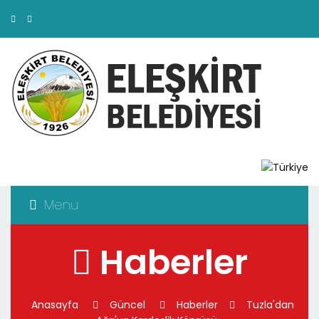
Menu
Haberler
Anasayfa
Güncel
Haberler
Tuzla'dan