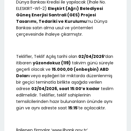
Dünya Bankası Kredisi ile yapılacak (İhale No.
ELESKIRT-W1-2)
Eleşkirt (Ağrı) Belediyesi
Güneş Enerjisi Santrali (GES) Projesi
Tasarımı, Tedariki ve Kurulumu
’nu Dünya
Bankası satın alma usul ve yöntemleri
çerçevesinde ihaleye çıkarmıştır.
Teklifler, Teklif Açılış tarihi olan
02/04/2026’
dan
itibaren
yüzondokuz (119)
takvim günü süreyle
geçerli olacak ve
15.000,00 (onbeşbin) ABD
Doları
veya eşdeğeri bir miktarda düzenlenmiş
bir geçici teminatla birlikte aşağıda verilen
adrese
02/04/
2026, saat 15:00’e kadar
teslim
edilmelidir. Teklifler, teklif sahiplerinin
temsilcilerinden hazır bulunanların önünde aynı
gün ve aynı adreste saat
15:15
’te açılacaktır.
İlgilenen firmalar ‘www.ilbank.gov.tr’,