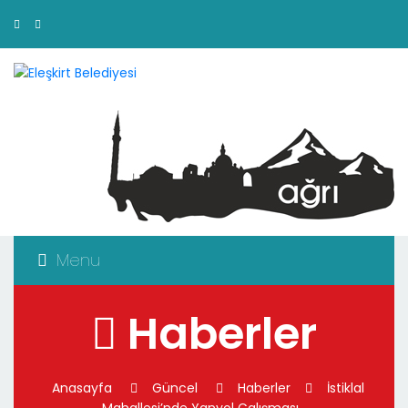
Menu
Haberler
Anasayfa
Güncel
Haberler
İstiklal