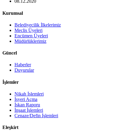
08.12.2020
Kurumsal
Belediyecilik İlkelerimiz
Meclis Üyeleri
Encümen Üyeleri
Müdürlüklerimiz
Güncel
Haberler
Duyurular
İşlemler
Nikah İşlemleri
İşyeri Açma
İskan Raporu
İnşaat İşlemleri
Cenaze/Defin İşlemleri
Eleşkirt