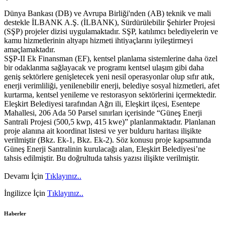
Dünya Bankası (DB) ve Avrupa Birliği'nden (AB) teknik ve mali
destekle İLBANK A.Ş. (İLBANK), Sürdürülebilir Şehirler Projesi
(SŞP) projeler dizisi uygulamaktadır. SŞP, katılımcı belediyelerin ve
kamu hizmetlerinin altyapı hizmeti ihtiyaçlarını iyileştirmeyi
amaçlamaktadır.
SŞP-II Ek Finansman (EF), kentsel planlama sistemlerine daha özel
bir odaklanma sağlayacak ve programı kentsel ulaşım gibi daha
geniş sektörlere genişletecek yeni nesil operasyonlar olup sıfır atık,
enerji verimliliği, yenilenebilir enerji, belediye sosyal hizmetleri, afet
kurtarma, kentsel yenileme ve restorasyon sektörlerini içermektedir.
Eleşkirt Belediyesi tarafından Ağrı ili, Eleşkirt ilçesi, Esentepe
Mahallesi, 206 Ada 50 Parsel sınırları içerisinde “Güneş Enerji
Santrali Projesi (500,5 kwp, 415 kwe)” planlanmaktadır. Planlanan
proje alanına ait koordinat listesi ve yer bulduru haritası ilişikte
verilmiştir (Bkz. Ek-1, Bkz. Ek-2). Söz konusu proje kapsamında
Güneş Enerji Santralinin kurulacağı alan, Eleşkirt Belediyesi’ne
tahsis edilmiştir. Bu doğrultuda tahsis yazısı ilişikte verilmiştir.
Devamı İçin
Tıklayınız..
İngilizce İçin
Tıklayınız..
Haberler