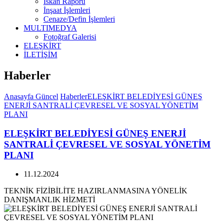
İskan Raporu
İnşaat İşlemleri
Cenaze/Defin İşlemleri
MULTIMEDYA
Fotoğraf Galerisi
ELEŞKİRT
İLETİŞİM
Haberler
Anasayfa
Güncel
Haberler
ELEŞKİRT BELEDİYESİ GÜNEŞ
ENERJİ SANTRALİ ÇEVRESEL VE SOSYAL YÖNETİM
PLANI
ELEŞKİRT BELEDİYESİ GÜNEŞ ENERJİ
SANTRALİ ÇEVRESEL VE SOSYAL YÖNETİM
PLANI
11.12.2024
TEKNİK FİZİBİLİTE HAZIRLANMASINA YÖNELİK
DANIŞMANLIK HİZMETİ