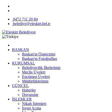
0472 711 20 84
belediye@eleskirt.bel.tr
BAŞKAN
Başkan'ın Özgeçmişi
Başkan'ın Fotoğrafları
KURUMSAL
Belediyecilik İlkelerimiz
Meclis Üyeleri
Encümen Üyeleri
Müdürlüklerimiz
GÜNCEL
Haberler
Duyurular
İŞLEMLER
Nikah İşlemleri
İşyeri Açma