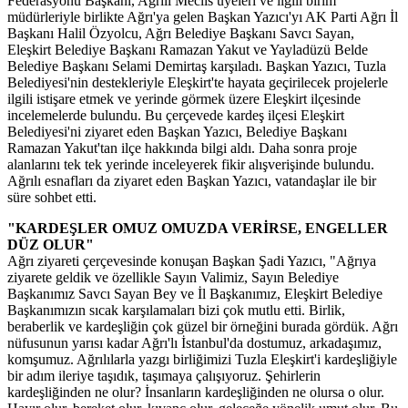
Federasyonu Başkanı, Ağrılı Meclis üyeleri ve ilgili birim
müdürleriyle birlikte Ağrı'ya gelen Başkan Yazıcı'yı AK Parti Ağrı İl
Başkanı Halil Özyolcu, Ağrı Belediye Başkanı Savcı Sayan,
Eleşkirt Belediye Başkanı Ramazan Yakut ve Yayladüzü Belde
Belediye Başkanı Selami Demirtaş karşıladı. Başkan Yazıcı, Tuzla
Belediyesi'nin destekleriyle Eleşkirt'te hayata geçirilecek projelerle
ilgili istişare etmek ve yerinde görmek üzere Eleşkirt ilçesinde
incelemelerde bulundu. Bu çerçevede kardeş ilçesi Eleşkirt
Belediyesi'ni ziyaret eden Başkan Yazıcı, Belediye Başkanı
Ramazan Yakut'tan ilçe hakkında bilgi aldı. Daha sonra proje
alanlarını tek tek yerinde inceleyerek fikir alışverişinde bulundu.
Ağrılı esnafları da ziyaret eden Başkan Yazıcı, vatandaşlar ile bir
süre sohbet etti.
"KARDEŞLER OMUZ OMUZDA VERİRSE, ENGELLER
DÜZ OLUR"
Ağrı ziyareti çerçevesinde konuşan Başkan Şadi Yazıcı, "Ağrıya
ziyarete geldik ve özellikle Sayın Valimiz, Sayın Belediye
Başkanımız Savcı Sayan Bey ve İl Başkanımız, Eleşkirt Belediye
Başkanımızın sıcak karşılamaları bizi çok mutlu etti. Birlik,
beraberlik ve kardeşliğin çok güzel bir örneğini burada gördük. Ağrı
nüfusunun yarısı kadar Ağrı'lı İstanbul'da dostumuz, arkadaşımız,
komşumuz. Ağrılılarla yazgı birliğimizi Tuzla Eleşkirt'i kardeşliğiyle
bir adım ileriye taşıdık, taşımaya çalışıyoruz. Şehirlerin
kardeşliğinden ne olur? İnsanların kardeşliğinden ne olursa o olur.