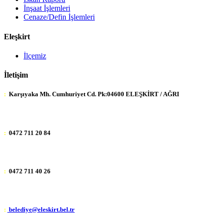
İnşaat İşlemleri
Cenaze/Defin İşlemleri
Eleşkirt
İlçemiz
İletişim
:
Karşıyaka Mh. Cumhuriyet Cd. Pk:04600 ELEŞKİRT / AĞRI
:
0472 711 20 84
:
0472 711 40 26
:
belediye@eleskirt.bel.tr