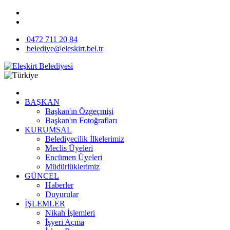
0472 711 20 84
belediye@eleskirt.bel.tr
BAŞKAN
Başkan'ın Özgeçmişi
Başkan'ın Fotoğrafları
KURUMSAL
Belediyecilik İlkelerimiz
Meclis Üyeleri
Encümen Üyeleri
Müdürlüklerimiz
GÜNCEL
Haberler
Duyurular
İŞLEMLER
Nikah İşlemleri
İşyeri Açma