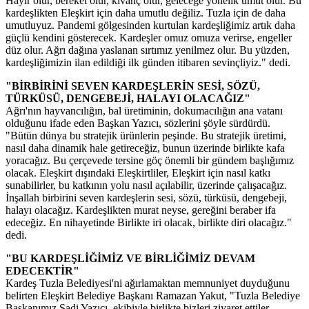
Hayır olur, bereket olur, kıvanç olur, geleceğe yönelik umut olur. Bu
kardeşlikten Eleşkirt için daha umutlu değiliz. Tuzla için de daha
umutluyuz. Pandemi gölgesinden kurtulan kardeşliğimiz artık daha
güçlü kendini gösterecek. Kardeşler omuz omuza verirse, engeller
düz olur. Ağrı dağına yaslanan sırtımız yenilmez olur. Bu yüzden,
kardeşliğimizin ilan edildiği ilk günden itibaren sevinçliyiz." dedi.
"BİRBİRİNİ SEVEN KARDEŞLERİN SESİ, SÖZÜ,
TÜRKÜSÜ, DENGEBEJİ, HALAYI OLACAĞIZ"
Ağrı'nın hayvancılığın, bal üretiminin, dokumacılığın ana vatanı
olduğunu ifade eden Başkan Yazıcı, sözlerini şöyle sürdürdü.
"Bütün dünya bu stratejik ürünlerin peşinde. Bu stratejik üretimi,
nasıl daha dinamik hale getireceğiz, bunun üzerinde birlikte kafa
yoracağız. Bu çerçevede tersine göç önemli bir gündem başlığımız
olacak. Eleşkirt dışındaki Eleşkirtliler, Eleşkirt için nasıl katkı
sunabilirler, bu katkının yolu nasıl açılabilir, üzerinde çalışacağız.
İnşallah birbirini seven kardeşlerin sesi, sözü, türküsü, dengebeji,
halayı olacağız. Kardeşlikten murat neyse, gereğini beraber ifa
edeceğiz. En nihayetinde Birlikte iri olacak, birlikte diri olacağız."
dedi.
"BU KARDEŞLİĞİMİZ VE BİRLİĞİMİZ DEVAM
EDECEKTİR"
Kardeş Tuzla Belediyesi'ni ağırlamaktan memnuniyet duyduğunu
belirten Eleşkirt Belediye Başkanı Ramazan Yakut, "Tuzla Belediye
Başkanımız Şadi Yazıcı, ekibiyle birlikte bizleri ziyaret ettiler,