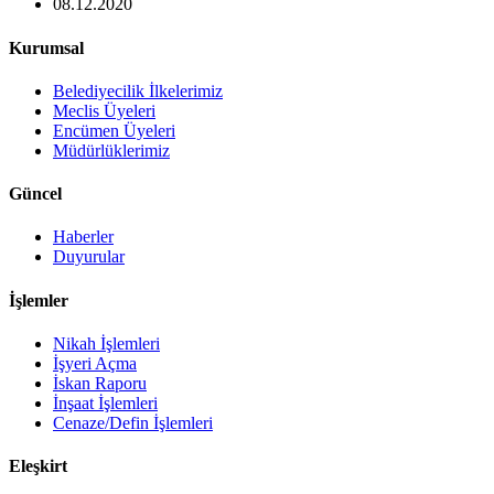
08.12.2020
Kurumsal
Belediyecilik İlkelerimiz
Meclis Üyeleri
Encümen Üyeleri
Müdürlüklerimiz
Güncel
Haberler
Duyurular
İşlemler
Nikah İşlemleri
İşyeri Açma
İskan Raporu
İnşaat İşlemleri
Cenaze/Defin İşlemleri
Eleşkirt