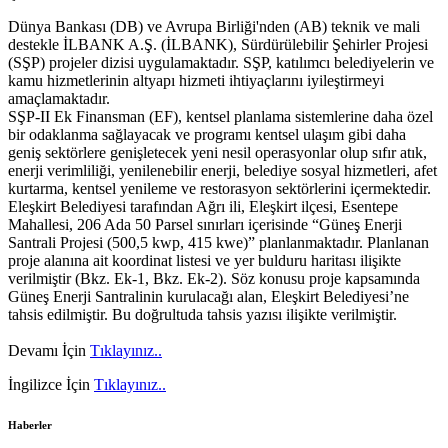
Dünya Bankası (DB) ve Avrupa Birliği'nden (AB) teknik ve mali
destekle İLBANK A.Ş. (İLBANK), Sürdürülebilir Şehirler Projesi
(SŞP) projeler dizisi uygulamaktadır. SŞP, katılımcı belediyelerin ve
kamu hizmetlerinin altyapı hizmeti ihtiyaçlarını iyileştirmeyi
amaçlamaktadır.
SŞP-II Ek Finansman (EF), kentsel planlama sistemlerine daha özel
bir odaklanma sağlayacak ve programı kentsel ulaşım gibi daha
geniş sektörlere genişletecek yeni nesil operasyonlar olup sıfır atık,
enerji verimliliği, yenilenebilir enerji, belediye sosyal hizmetleri, afet
kurtarma, kentsel yenileme ve restorasyon sektörlerini içermektedir.
Eleşkirt Belediyesi tarafından Ağrı ili, Eleşkirt ilçesi, Esentepe
Mahallesi, 206 Ada 50 Parsel sınırları içerisinde “Güneş Enerji
Santrali Projesi (500,5 kwp, 415 kwe)” planlanmaktadır. Planlanan
proje alanına ait koordinat listesi ve yer bulduru haritası ilişikte
verilmiştir (Bkz. Ek-1, Bkz. Ek-2). Söz konusu proje kapsamında
Güneş Enerji Santralinin kurulacağı alan, Eleşkirt Belediyesi’ne
tahsis edilmiştir. Bu doğrultuda tahsis yazısı ilişikte verilmiştir.
Devamı İçin
Tıklayınız..
İngilizce İçin
Tıklayınız..
Haberler