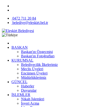
0472 711 20 84
belediye@eleskirt.bel.tr
BAŞKAN
Başkan'ın Özgeçmişi
Başkan'ın Fotoğrafları
KURUMSAL
Belediyecilik İlkelerimiz
Meclis Üyeleri
Encümen Üyeleri
Müdürlüklerimiz
GÜNCEL
Haberler
Duyurular
İŞLEMLER
Nikah İşlemleri
İşyeri Açma