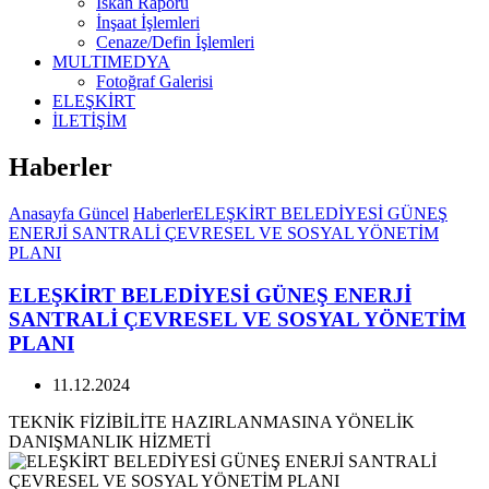
İskan Raporu
İnşaat İşlemleri
Cenaze/Defin İşlemleri
MULTIMEDYA
Fotoğraf Galerisi
ELEŞKİRT
İLETİŞİM
Haberler
Anasayfa
Güncel
Haberler
ELEŞKİRT BELEDİYESİ GÜNEŞ
ENERJİ SANTRALİ ÇEVRESEL VE SOSYAL YÖNETİM
PLANI
ELEŞKİRT BELEDİYESİ GÜNEŞ ENERJİ
SANTRALİ ÇEVRESEL VE SOSYAL YÖNETİM
PLANI
11.12.2024
TEKNİK FİZİBİLİTE HAZIRLANMASINA YÖNELİK
DANIŞMANLIK HİZMETİ