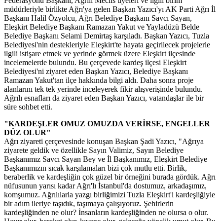
Federasyonu Başkanı, Ağrılı Meclis üyeleri ve ilgili birim
müdürleriyle birlikte Ağrı'ya gelen Başkan Yazıcı'yı AK Parti Ağrı İl
Başkanı Halil Özyolcu, Ağrı Belediye Başkanı Savcı Sayan,
Eleşkirt Belediye Başkanı Ramazan Yakut ve Yayladüzü Belde
Belediye Başkanı Selami Demirtaş karşıladı. Başkan Yazıcı, Tuzla
Belediyesi'nin destekleriyle Eleşkirt'te hayata geçirilecek projelerle
ilgili istişare etmek ve yerinde görmek üzere Eleşkirt ilçesinde
incelemelerde bulundu. Bu çerçevede kardeş ilçesi Eleşkirt
Belediyesi'ni ziyaret eden Başkan Yazıcı, Belediye Başkanı
Ramazan Yakut'tan ilçe hakkında bilgi aldı. Daha sonra proje
alanlarını tek tek yerinde inceleyerek fikir alışverişinde bulundu.
Ağrılı esnafları da ziyaret eden Başkan Yazıcı, vatandaşlar ile bir
süre sohbet etti.
"KARDEŞLER OMUZ OMUZDA VERİRSE, ENGELLER
DÜZ OLUR"
Ağrı ziyareti çerçevesinde konuşan Başkan Şadi Yazıcı, "Ağrıya
ziyarete geldik ve özellikle Sayın Valimiz, Sayın Belediye
Başkanımız Savcı Sayan Bey ve İl Başkanımız, Eleşkirt Belediye
Başkanımızın sıcak karşılamaları bizi çok mutlu etti. Birlik,
beraberlik ve kardeşliğin çok güzel bir örneğini burada gördük. Ağrı
nüfusunun yarısı kadar Ağrı'lı İstanbul'da dostumuz, arkadaşımız,
komşumuz. Ağrılılarla yazgı birliğimizi Tuzla Eleşkirt'i kardeşliğiyle
bir adım ileriye taşıdık, taşımaya çalışıyoruz. Şehirlerin
kardeşliğinden ne olur? İnsanların kardeşliğinden ne olursa o olur.