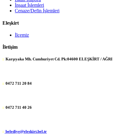
İnşaat İşlemleri
Cenaze/Defin İşlemleri
Eleşkirt
İlçemiz
İletişim
:
Karşıyaka Mh. Cumhuriyet Cd. Pk:04600 ELEŞKİRT / AĞRI
:
0472 711 20 84
:
0472 711 40 26
:
belediye@eleskirt.bel.tr