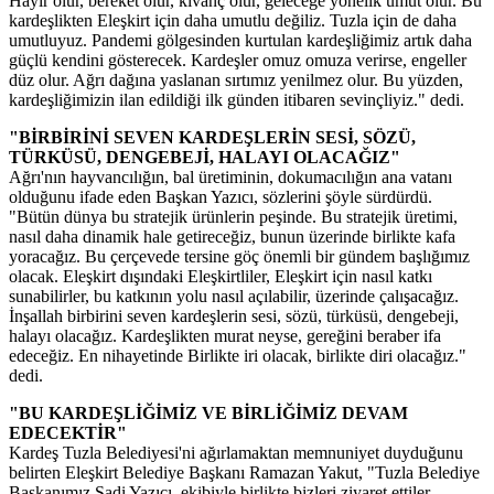
Hayır olur, bereket olur, kıvanç olur, geleceğe yönelik umut olur. Bu
kardeşlikten Eleşkirt için daha umutlu değiliz. Tuzla için de daha
umutluyuz. Pandemi gölgesinden kurtulan kardeşliğimiz artık daha
güçlü kendini gösterecek. Kardeşler omuz omuza verirse, engeller
düz olur. Ağrı dağına yaslanan sırtımız yenilmez olur. Bu yüzden,
kardeşliğimizin ilan edildiği ilk günden itibaren sevinçliyiz." dedi.
"BİRBİRİNİ SEVEN KARDEŞLERİN SESİ, SÖZÜ,
TÜRKÜSÜ, DENGEBEJİ, HALAYI OLACAĞIZ"
Ağrı'nın hayvancılığın, bal üretiminin, dokumacılığın ana vatanı
olduğunu ifade eden Başkan Yazıcı, sözlerini şöyle sürdürdü.
"Bütün dünya bu stratejik ürünlerin peşinde. Bu stratejik üretimi,
nasıl daha dinamik hale getireceğiz, bunun üzerinde birlikte kafa
yoracağız. Bu çerçevede tersine göç önemli bir gündem başlığımız
olacak. Eleşkirt dışındaki Eleşkirtliler, Eleşkirt için nasıl katkı
sunabilirler, bu katkının yolu nasıl açılabilir, üzerinde çalışacağız.
İnşallah birbirini seven kardeşlerin sesi, sözü, türküsü, dengebeji,
halayı olacağız. Kardeşlikten murat neyse, gereğini beraber ifa
edeceğiz. En nihayetinde Birlikte iri olacak, birlikte diri olacağız."
dedi.
"BU KARDEŞLİĞİMİZ VE BİRLİĞİMİZ DEVAM
EDECEKTİR"
Kardeş Tuzla Belediyesi'ni ağırlamaktan memnuniyet duyduğunu
belirten Eleşkirt Belediye Başkanı Ramazan Yakut, "Tuzla Belediye
Başkanımız Şadi Yazıcı, ekibiyle birlikte bizleri ziyaret ettiler,