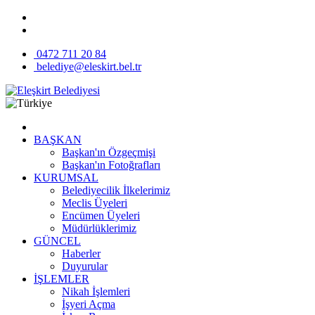
0472 711 20 84
belediye@eleskirt.bel.tr
BAŞKAN
Başkan'ın Özgeçmişi
Başkan'ın Fotoğrafları
KURUMSAL
Belediyecilik İlkelerimiz
Meclis Üyeleri
Encümen Üyeleri
Müdürlüklerimiz
GÜNCEL
Haberler
Duyurular
İŞLEMLER
Nikah İşlemleri
İşyeri Açma