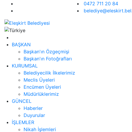
0472 711 20 84
belediye@eleskirt.bel.
BAŞKAN
Başkan'ın Özgeçmişi
Başkan'ın Fotoğrafları
KURUMSAL
Belediyecilik İlkelerimiz
Meclis Üyeleri
Encümen Üyeleri
Müdürlüklerimiz
GÜNCEL
Haberler
Duyurular
İŞLEMLER
Nikah İşlemleri