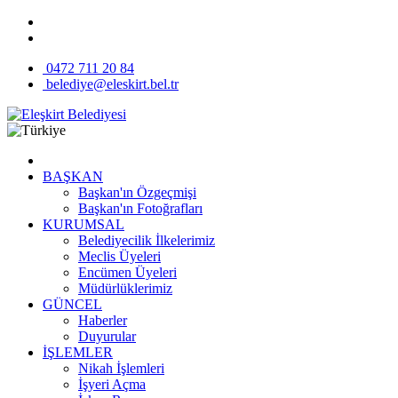
0472 711 20 84
belediye@eleskirt.bel.tr
BAŞKAN
Başkan'ın Özgeçmişi
Başkan'ın Fotoğrafları
KURUMSAL
Belediyecilik İlkelerimiz
Meclis Üyeleri
Encümen Üyeleri
Müdürlüklerimiz
GÜNCEL
Haberler
Duyurular
İŞLEMLER
Nikah İşlemleri
İşyeri Açma