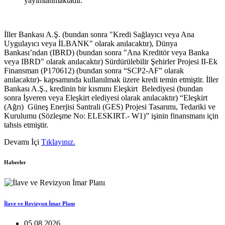
yayımlanmaktadır.
İller Bankası A.Ş. (bundan sonra "Kredi Sağlayıcı veya Ana
Uygulayıcı veya İLBANK" olarak anılacaktır), Dünya
Bankası’ndan (IBRD) (bundan sonra "Ana Kreditör veya Banka
veya IBRD" olarak anılacaktır) Sürdürülebilir Şehirler Projesi II-Ek
Finansman (P170612) (bundan sonra “SCP2-AF” olarak
anılacaktır)- kapsamında kullanılmak üzere kredi temin etmiştir. İller
Bankası A.Ş., kredinin bir kısmını Eleşkirt Belediyesi (bundan
sonra İşveren veya Eleşkirt elediyesi olarak anılacaktır) “Eleşkirt
(Ağrı) Güneş Enerjisi Santrali (GES) Projesi Tasarımı, Tedariki ve
Kurulumu (Sözleşme No: ELESKIRT.- W1)” işinin finansmanı için
tahsis etmiştir.
Devamı İçi
Tıklayınız.
Haberler
İlave ve Revizyon İmar Planı
05.08.2026