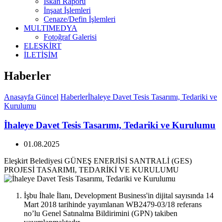
İskan Raporu
İnşaat İşlemleri
Cenaze/Defin İşlemleri
MULTIMEDYA
Fotoğraf Galerisi
ELEŞKİRT
İLETİŞİM
Haberler
Anasayfa
Güncel
Haberler
İhaleye Davet Tesis Tasarımı, Tedariki ve
Kurulumu
İhaleye Davet Tesis Tasarımı, Tedariki ve Kurulumu
01.08.2025
Eleşkirt Belediyesi GÜNEŞ ENERJİSİ SANTRALİ (GES)
PROJESİ TASARIMI, TEDARİKİ VE KURULUMU
İşbu İhale İlanı, Development Business'in dijital sayısında 14
Mart 2018 tarihinde yayımlanan WB2479-03/18 referans
no’lu Genel Satınalma Bildirimini (GPN) takiben