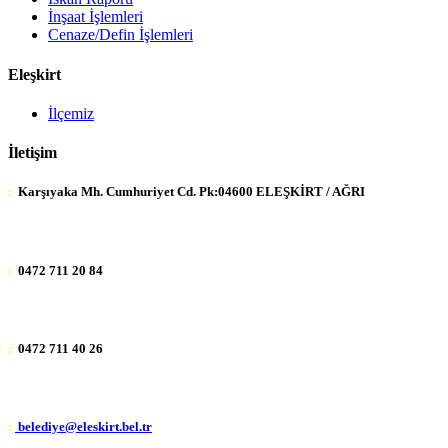
İnşaat İşlemleri
Cenaze/Defin İşlemleri
Eleşkirt
İlçemiz
İletişim
:
Karşıyaka Mh. Cumhuriyet Cd. Pk:04600 ELEŞKİRT / AĞRI
:
0472 711 20 84
:
0472 711 40 26
:
belediye@eleskirt.bel.tr