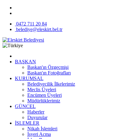
0472 711 20 84
belediye@eleskirt.bel.tr
BAŞKAN
Başkan'ın Özgeçmişi
Başkan'ın Fotoğrafları
KURUMSAL
Belediyecilik İlkelerimiz
Meclis Üyeleri
Encümen Üyeleri
Müdürlüklerimiz
GÜNCEL
Haberler
Duyurular
İŞLEMLER
Nikah İşlemleri
İşyeri Açma