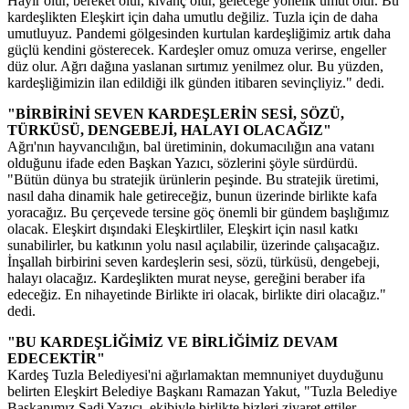
Hayır olur, bereket olur, kıvanç olur, geleceğe yönelik umut olur. Bu
kardeşlikten Eleşkirt için daha umutlu değiliz. Tuzla için de daha
umutluyuz. Pandemi gölgesinden kurtulan kardeşliğimiz artık daha
güçlü kendini gösterecek. Kardeşler omuz omuza verirse, engeller
düz olur. Ağrı dağına yaslanan sırtımız yenilmez olur. Bu yüzden,
kardeşliğimizin ilan edildiği ilk günden itibaren sevinçliyiz." dedi.
"BİRBİRİNİ SEVEN KARDEŞLERİN SESİ, SÖZÜ,
TÜRKÜSÜ, DENGEBEJİ, HALAYI OLACAĞIZ"
Ağrı'nın hayvancılığın, bal üretiminin, dokumacılığın ana vatanı
olduğunu ifade eden Başkan Yazıcı, sözlerini şöyle sürdürdü.
"Bütün dünya bu stratejik ürünlerin peşinde. Bu stratejik üretimi,
nasıl daha dinamik hale getireceğiz, bunun üzerinde birlikte kafa
yoracağız. Bu çerçevede tersine göç önemli bir gündem başlığımız
olacak. Eleşkirt dışındaki Eleşkirtliler, Eleşkirt için nasıl katkı
sunabilirler, bu katkının yolu nasıl açılabilir, üzerinde çalışacağız.
İnşallah birbirini seven kardeşlerin sesi, sözü, türküsü, dengebeji,
halayı olacağız. Kardeşlikten murat neyse, gereğini beraber ifa
edeceğiz. En nihayetinde Birlikte iri olacak, birlikte diri olacağız."
dedi.
"BU KARDEŞLİĞİMİZ VE BİRLİĞİMİZ DEVAM
EDECEKTİR"
Kardeş Tuzla Belediyesi'ni ağırlamaktan memnuniyet duyduğunu
belirten Eleşkirt Belediye Başkanı Ramazan Yakut, "Tuzla Belediye
Başkanımız Şadi Yazıcı, ekibiyle birlikte bizleri ziyaret ettiler,