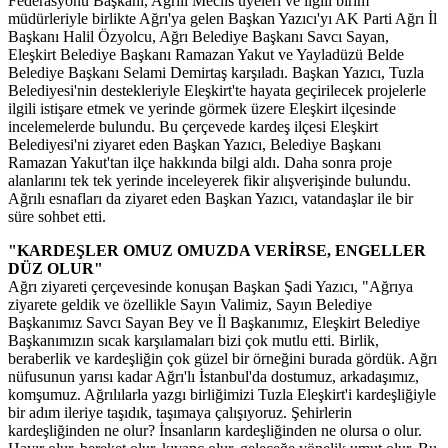
Federasyonu Başkanı, Ağrılı Meclis üyeleri ve ilgili birim
müdürleriyle birlikte Ağrı'ya gelen Başkan Yazıcı'yı AK Parti Ağrı İl
Başkanı Halil Özyolcu, Ağrı Belediye Başkanı Savcı Sayan,
Eleşkirt Belediye Başkanı Ramazan Yakut ve Yayladüzü Belde
Belediye Başkanı Selami Demirtaş karşıladı. Başkan Yazıcı, Tuzla
Belediyesi'nin destekleriyle Eleşkirt'te hayata geçirilecek projelerle
ilgili istişare etmek ve yerinde görmek üzere Eleşkirt ilçesinde
incelemelerde bulundu. Bu çerçevede kardeş ilçesi Eleşkirt
Belediyesi'ni ziyaret eden Başkan Yazıcı, Belediye Başkanı
Ramazan Yakut'tan ilçe hakkında bilgi aldı. Daha sonra proje
alanlarını tek tek yerinde inceleyerek fikir alışverişinde bulundu.
Ağrılı esnafları da ziyaret eden Başkan Yazıcı, vatandaşlar ile bir
süre sohbet etti.
"KARDEŞLER OMUZ OMUZDA VERİRSE, ENGELLER
DÜZ OLUR"
Ağrı ziyareti çerçevesinde konuşan Başkan Şadi Yazıcı, "Ağrıya
ziyarete geldik ve özellikle Sayın Valimiz, Sayın Belediye
Başkanımız Savcı Sayan Bey ve İl Başkanımız, Eleşkirt Belediye
Başkanımızın sıcak karşılamaları bizi çok mutlu etti. Birlik,
beraberlik ve kardeşliğin çok güzel bir örneğini burada gördük. Ağrı
nüfusunun yarısı kadar Ağrı'lı İstanbul'da dostumuz, arkadaşımız,
komşumuz. Ağrılılarla yazgı birliğimizi Tuzla Eleşkirt'i kardeşliğiyle
bir adım ileriye taşıdık, taşımaya çalışıyoruz. Şehirlerin
kardeşliğinden ne olur? İnsanların kardeşliğinden ne olursa o olur.