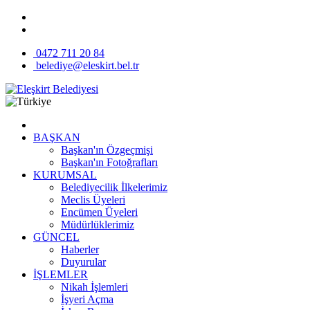
0472 711 20 84
belediye@eleskirt.bel.tr
BAŞKAN
Başkan'ın Özgeçmişi
Başkan'ın Fotoğrafları
KURUMSAL
Belediyecilik İlkelerimiz
Meclis Üyeleri
Encümen Üyeleri
Müdürlüklerimiz
GÜNCEL
Haberler
Duyurular
İŞLEMLER
Nikah İşlemleri
İşyeri Açma