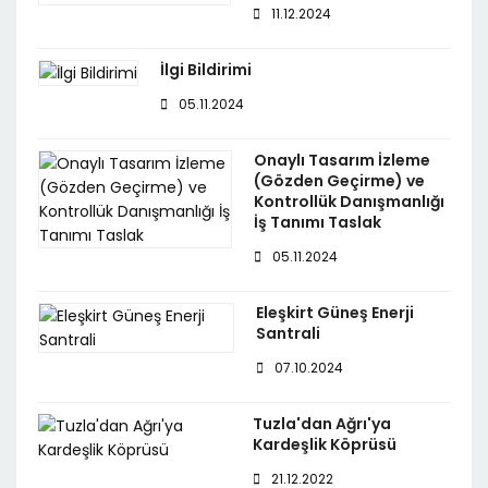
11.12.2024
İlgi Bildirimi
05.11.2024
Onaylı Tasarım İzleme
(Gözden Geçirme) ve
Kontrollük Danışmanlığı
İş Tanımı Taslak
05.11.2024
Eleşkirt Güneş Enerji
Santrali
07.10.2024
Tuzla'dan Ağrı'ya
Kardeşlik Köprüsü
21.12.2022