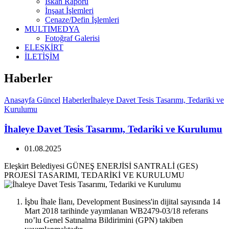
İskan Raporu
İnşaat İşlemleri
Cenaze/Defin İşlemleri
MULTIMEDYA
Fotoğraf Galerisi
ELEŞKİRT
İLETİŞİM
Haberler
Anasayfa
Güncel
Haberler
İhaleye Davet Tesis Tasarımı, Tedariki ve
Kurulumu
İhaleye Davet Tesis Tasarımı, Tedariki ve Kurulumu
01.08.2025
Eleşkirt Belediyesi GÜNEŞ ENERJİSİ SANTRALİ (GES)
PROJESİ TASARIMI, TEDARİKİ VE KURULUMU
İşbu İhale İlanı, Development Business'in dijital sayısında 14
Mart 2018 tarihinde yayımlanan WB2479-03/18 referans
no’lu Genel Satınalma Bildirimini (GPN) takiben