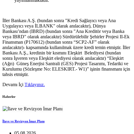
yayımlanmaktadır.
İller Bankası A.Ş. (bundan sonra "Kredi Sağlayıcı veya Ana
Uygulayıcı veya İLBANK" olarak anılacaktır), Dünya
Bankası’ndan (IBRD) (bundan sonra "Ana Kreditör veya Banka
veya IBRD" olarak anılacaktır) Sürdürülebilir Şehirler Projesi II-Ek
Finansman (P170612) (bundan sonra “SCP2-AF” olarak
anılacaktır)- kapsamında kullanılmak üzere kredi temin etmiştir. İller
Bankası A.Ş., kredinin bir kısmını Eleşkirt Belediyesi (bundan
sonra İşveren veya Eleşkirt elediyesi olarak anılacaktır) “Eleşkirt
(Ağrı) Güneş Enerjisi Santrali (GES) Projesi Tasarımı, Tedariki ve
Kurulumu (Sözleşme No: ELESKIRT.- W1)” işinin finansmanı için
tahsis etmiştir.
Devamı İçi
Tıklayınız.
Haberler
İlave ve Revizyon İmar Planı
05.08.2026