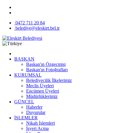
0472 711 20 84
belediye@eleskirt.bel.tr
BAŞKAN
Başkan'ın Özgeçmişi
Başkan'ın Fotoğrafları
KURUMSAL
Belediyecilik İlkelerimiz
Meclis Üyeleri
Encümen Üyeleri
Müdürlüklerimiz
GÜNCEL
Haberler
Duyurular
İŞLEMLER
Nikah İşlemleri
İşyeri Açma