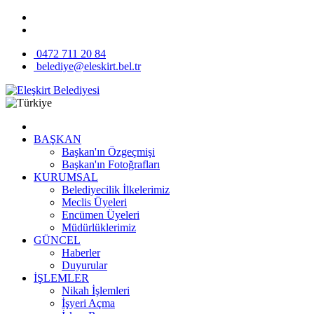
0472 711 20 84
belediye@eleskirt.bel.tr
BAŞKAN
Başkan'ın Özgeçmişi
Başkan'ın Fotoğrafları
KURUMSAL
Belediyecilik İlkelerimiz
Meclis Üyeleri
Encümen Üyeleri
Müdürlüklerimiz
GÜNCEL
Haberler
Duyurular
İŞLEMLER
Nikah İşlemleri
İşyeri Açma