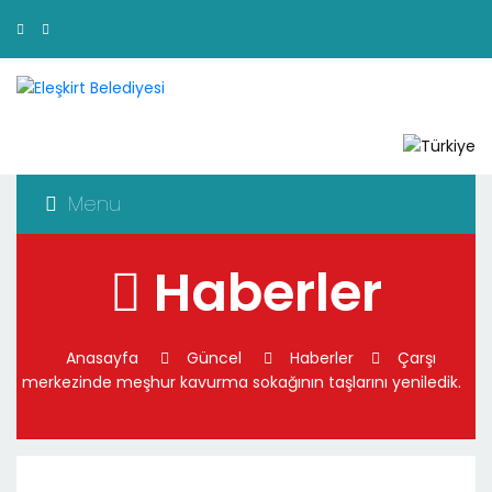
Menu
Haberler
Anasayfa
Güncel
Haberler
Çarşı
merkezinde meşhur kavurma sokağının taşlarını yeniledik.