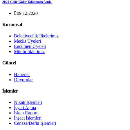
2020 Gelir-Gider Tablomuzu Astık.
09.12.2020
Kurumsal
Belediyecilik İlkelerimiz
Meclis Üyeleri
Encümen Üyeleri
Müdürlüklerimiz
Güncel
Haberler
Duyurular
İşlemler
Nikah İşlemleri
İşyeri Açma
İskan Raporu
İnşaat İşlemleri
Cenaze/Defin İşlemleri