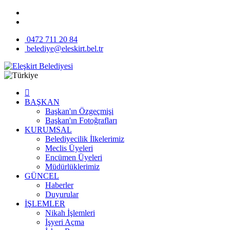
0472 711 20 84
belediye@eleskirt.bel.tr
BAŞKAN
Başkan'ın Özgeçmişi
Başkan'ın Fotoğrafları
KURUMSAL
Belediyecilik İlkelerimiz
Meclis Üyeleri
Encümen Üyeleri
Müdürlüklerimiz
GÜNCEL
Haberler
Duyurular
İŞLEMLER
Nikah İşlemleri
İşyeri Açma