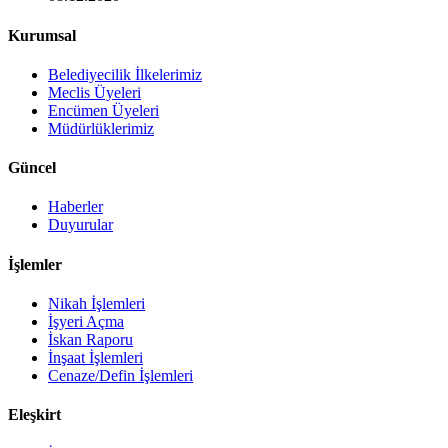
Kurumsal
Belediyecilik İlkelerimiz
Meclis Üyeleri
Encümen Üyeleri
Müdürlüklerimiz
Güncel
Haberler
Duyurular
İşlemler
Nikah İşlemleri
İşyeri Açma
İskan Raporu
İnşaat İşlemleri
Cenaze/Defin İşlemleri
Eleşkirt