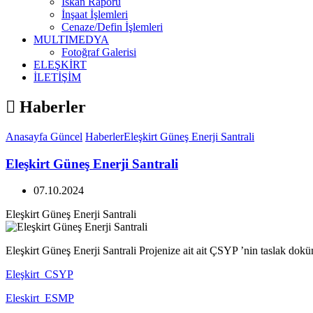
İskan Raporu
İnşaat İşlemleri
Cenaze/Defin İşlemleri
MULTIMEDYA
Fotoğraf Galerisi
ELEŞKİRT
İLETİŞİM
Haberler
Anasayfa
Güncel
Haberler
Eleşkirt Güneş Enerji Santrali
Eleşkirt Güneş Enerji Santrali
07.10.2024
Eleşkirt Güneş Enerji Santrali
Eleşkirt Güneş Enerji Santrali Projenize ait ait ÇSYP ’nin taslak dokü
Eleşkirt_CSYP
Eleskirt_ESMP