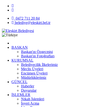
0472 711 20 84
belediye@eleskirt.bel.tr
BAŞKAN
Başkan'ın Özgeçmişi
Başkan'ın Fotoğrafları
KURUMSAL
Belediyecilik İlkelerimiz
Meclis Üyeleri
Encümen Üyeleri
Müdürlüklerimiz
GÜNCEL
Haberler
Duyurular
İŞLEMLER
Nikah İşlemleri
İşyeri Açma