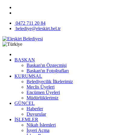
0472 711 20 84
belediye@eleskirt.bel.tr
BAŞKAN
Başkan'ın Özgeçmişi
Başkan'ın Fotoğrafları
KURUMSAL
Belediyecilik İlkelerimiz
Meclis Üyeleri
Encümen Üyeleri
Müdürlüklerimiz
GÜNCEL
Haberler
Duyurular
İŞLEMLER
Nikah İşlemleri
İşyeri Açma