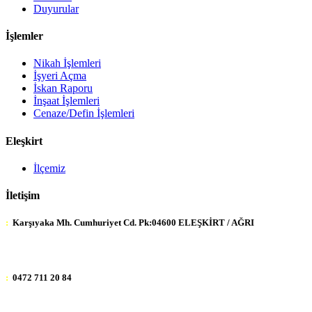
Duyurular
İşlemler
Nikah İşlemleri
İşyeri Açma
İskan Raporu
İnşaat İşlemleri
Cenaze/Defin İşlemleri
Eleşkirt
İlçemiz
İletişim
:
Karşıyaka Mh. Cumhuriyet Cd. Pk:04600 ELEŞKİRT / AĞRI
:
0472 711 20 84