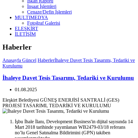
İskan Raporu
İnşaat İşlemleri
Cenaze/Defin İşlemleri
MULTIMEDYA
Fotoğraf Galerisi
ELEŞKİRT
İLETİŞİM
Haberler
Anasayfa
Güncel
Haberler
İhaleye Davet Tesis Tasarımı, Tedariki ve
Kurulumu
İhaleye Davet Tesis Tasarımı, Tedariki ve Kurulumu
01.08.2025
Eleşkirt Belediyesi GÜNEŞ ENERJİSİ SANTRALİ (GES)
PROJESİ TASARIMI, TEDARİKİ VE KURULUMU
İşbu İhale İlanı, Development Business'in dijital sayısında 14
Mart 2018 tarihinde yayımlanan WB2479-03/18 referans
no’lu Genel Satınalma Bildirimini (GPN) takiben