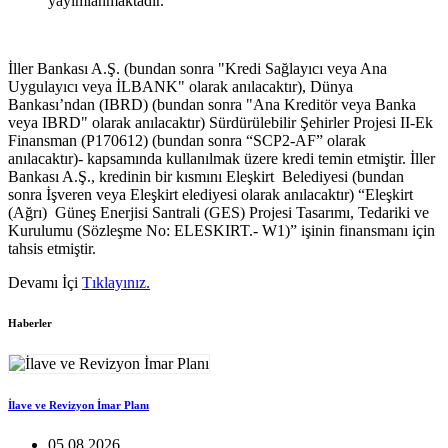
yayımlanmaktadır.
İller Bankası A.Ş. (bundan sonra "Kredi Sağlayıcı veya Ana
Uygulayıcı veya İLBANK" olarak anılacaktır), Dünya
Bankası’ndan (IBRD) (bundan sonra "Ana Kreditör veya Banka
veya IBRD" olarak anılacaktır) Sürdürülebilir Şehirler Projesi II-Ek
Finansman (P170612) (bundan sonra “SCP2-AF” olarak
anılacaktır)- kapsamında kullanılmak üzere kredi temin etmiştir. İller
Bankası A.Ş., kredinin bir kısmını Eleşkirt Belediyesi (bundan
sonra İşveren veya Eleşkirt elediyesi olarak anılacaktır) “Eleşkirt
(Ağrı) Güneş Enerjisi Santrali (GES) Projesi Tasarımı, Tedariki ve
Kurulumu (Sözleşme No: ELESKIRT.- W1)” işinin finansmanı için
tahsis etmiştir.
Devamı İçi
Tıklayınız.
Haberler
İlave ve Revizyon İmar Planı
05.08.2026