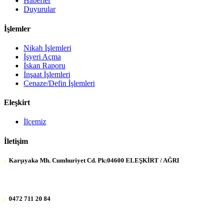
Haberler
Duyurular
İşlemler
Nikah İşlemleri
İşyeri Açma
İskan Raporu
İnşaat İşlemleri
Cenaze/Defin İşlemleri
Eleşkirt
İlçemiz
İletişim
:
Karşıyaka Mh. Cumhuriyet Cd. Pk:04600 ELEŞKİRT / AĞRI
:
0472 711 20 84