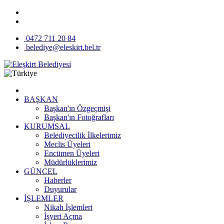
0472 711 20 84
belediye@eleskirt.bel.tr
BAŞKAN
Başkan'ın Özgeçmişi
Başkan'ın Fotoğrafları
KURUMSAL
Belediyecilik İlkelerimiz
Meclis Üyeleri
Encümen Üyeleri
Müdürlüklerimiz
GÜNCEL
Haberler
Duyurular
İŞLEMLER
Nikah İşlemleri
İşyeri Açma