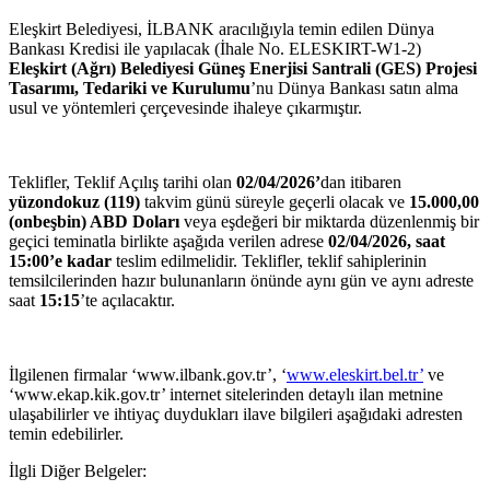
Eleşkirt Belediyesi, İLBANK aracılığıyla temin edilen Dünya
Bankası Kredisi ile yapılacak (İhale No. ELESKIRT-W1-2)
Eleşkirt (Ağrı) Belediyesi Güneş Enerjisi Santrali (GES) Projesi
Tasarımı, Tedariki ve Kurulumu
’nu Dünya Bankası satın alma
usul ve yöntemleri çerçevesinde ihaleye çıkarmıştır.
Teklifler, Teklif Açılış tarihi olan
02/04/2026’
dan itibaren
yüzondokuz (119)
takvim günü süreyle geçerli olacak ve
15.000,00
(onbeşbin) ABD Doları
veya eşdeğeri bir miktarda düzenlenmiş bir
geçici teminatla birlikte aşağıda verilen adrese
02/04/
2026, saat
15:00’e kadar
teslim edilmelidir. Teklifler, teklif sahiplerinin
temsilcilerinden hazır bulunanların önünde aynı gün ve aynı adreste
saat
15:15
’te açılacaktır.
İlgilenen firmalar ‘www.ilbank.gov.tr’, ‘
www.eleskirt.bel.tr’
ve
‘www.ekap.kik.gov.tr’ internet sitelerinden detaylı ilan metnine
ulaşabilirler ve ihtiyaç duydukları ilave bilgileri aşağıdaki adresten
temin edebilirler.
İlgli Diğer Belgeler: