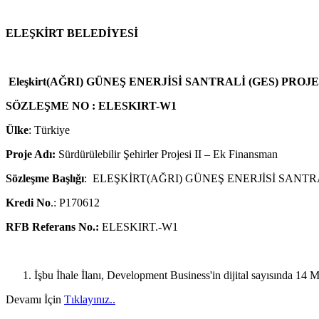
ELEŞKİRT BELEDİYESİ
Eleşkirt(AĞRI) GÜNEŞ ENERJİSİ SANTRALİ (GES) PR
SÖZLEŞME NO : ELESKIRT-W1
Ülke
: Türkiye
Proje Adı:
Sürdürülebilir Şehirler Projesi II – Ek Finansman
Sözleşme Başlığı
: ELEŞKİRT(AĞRI) GÜNEŞ ENERJİSİ SANTR
Kredi No
.: P170612
RFB Referans No.:
ELESKIRT.-W1
İşbu İhale İlanı, Development Business'in dijital sayısında 1
Devamı İçin
Tıklayınız..