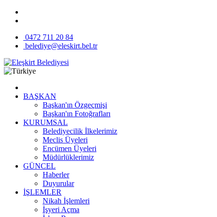
0472 711 20 84
belediye@eleskirt.bel.tr
BAŞKAN
Başkan'ın Özgeçmişi
Başkan'ın Fotoğrafları
KURUMSAL
Belediyecilik İlkelerimiz
Meclis Üyeleri
Encümen Üyeleri
Müdürlüklerimiz
GÜNCEL
Haberler
Duyurular
İŞLEMLER
Nikah İşlemleri
İşyeri Açma