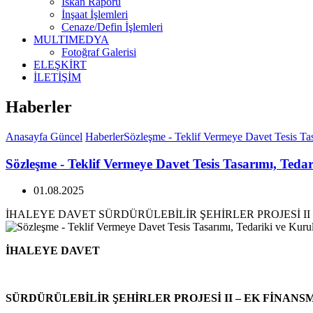
İskan Raporu
İnşaat İşlemleri
Cenaze/Defin İşlemleri
MULTIMEDYA
Fotoğraf Galerisi
ELEŞKİRT
İLETİŞİM
Haberler
Anasayfa
Güncel
Haberler
Sözleşme - Teklif Vermeye Davet Tesis Ta
Sözleşme - Teklif Vermeye Davet Tesis Tasarımı, Ted
01.08.2025
İHALEYE DAVET SÜRDÜRÜLEBİLİR ŞEHİRLER PROJESİ II
İHALEYE DAVET
SÜRDÜRÜLEBİLİR ŞEHİRLER PROJESİ II – EK FİNANS