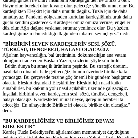
kardeşliğinden ne olur? İnsanların kardeşliğinden ne olursa o olur.
Hayır olur, bereket olur, kıvanç olur, geleceğe yönelik umut olur. Bu
kardeşlikten Eleşkirt için daha umutlu değiliz. Tuzla için de daha
umutluyuz. Pandemi gölgesinden kurtulan kardeşliğimiz artık daha
güçlü kendini gösterecek. Kardeşler omuz omuza verirse, engeller
düz olur. Ağrı dağına yaslanan sırtımız yenilmez olur. Bu yüzden,
kardeşliğimizin ilan edildiği ilk günden itibaren sevinçliyiz." dedi.
"BİRBİRİNİ SEVEN KARDEŞLERİN SESİ, SÖZÜ,
TÜRKÜSÜ, DENGEBEJİ, HALAYI OLACAĞIZ"
Ağrı'nın hayvancılığın, bal üretiminin, dokumacılığın ana vatanı
olduğunu ifade eden Başkan Yazıcı, sözlerini şöyle sürdürdü.
"Bütün dünya bu stratejik ürünlerin peşinde. Bu stratejik üretimi,
nasıl daha dinamik hale getireceğiz, bunun üzerinde birlikte kafa
yoracağız. Bu çerçevede tersine göç önemli bir gündem başlığımız
olacak. Eleşkirt dışındaki Eleşkirtliler, Eleşkirt için nasıl katkı
sunabilirler, bu katkının yolu nasıl açılabilir, üzerinde çalışacağız.
İnşallah birbirini seven kardeşlerin sesi, sözü, türküsü, dengebeji,
halayı olacağız. Kardeşlikten murat neyse, gereğini beraber ifa
edeceğiz. En nihayetinde Birlikte iri olacak, birlikte diri olacağız."
dedi.
"BU KARDEŞLİĞİMİZ VE BİRLİĞİMİZ DEVAM
EDECEKTİR"
Kardeş Tuzla Belediyesi'ni ağırlamaktan memnuniyet duyduğunu
belirten Eleşkirt Belediye Başkanı Ramazan Yakut, "Tuzla Belediye