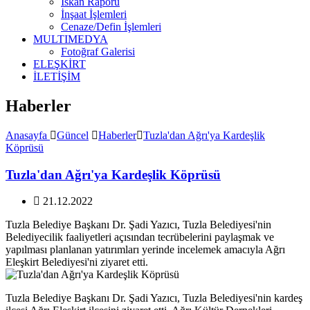
İskan Raporu
İnşaat İşlemleri
Cenaze/Defin İşlemleri
MULTIMEDYA
Fotoğraf Galerisi
ELEŞKİRT
İLETİŞİM
Haberler
Anasayfa
Güncel
Haberler
Tuzla'dan Ağrı'ya Kardeşlik
Köprüsü
Tuzla'dan Ağrı'ya Kardeşlik Köprüsü
21.12.2022
Tuzla Belediye Başkanı Dr. Şadi Yazıcı, Tuzla Belediyesi'nin
Belediyecilik faaliyetleri açısından tecrübelerini paylaşmak ve
yapılması planlanan yatırımları yerinde incelemek amacıyla Ağrı
Eleşkirt Belediyesi'ni ziyaret etti.
Tuzla Belediye Başkanı Dr. Şadi Yazıcı, Tuzla Belediyesi'nin kardeş