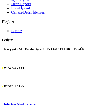
İskan Raporu
İnşaat İşlemleri
Cenaze/Defin İşlemleri
Eleşkirt
İlçemiz
İletişim
:
Karşıyaka Mh. Cumhuriyet Cd. Pk:04600 ELEŞKİRT / AĞRI
:
0472 711 20 84
:
0472 711 40 26
:
belediye@eleskirt.bel.tr