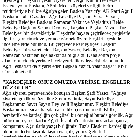
ilçesi Ağrı Eleşkirt ilçesini ziyaret etti. Ağrı Kültür Dernekleri
Federasyonu Başkanı, Ağrılı Meclis üyeleri ve ilgili birim
müdürleriyle birlikte Ağrı'ya gelen Başkan Yazıcı'yı AK Parti Ağrı İl
Başkanı Halil Özyolcu, Ağrı Belediye Başkanı Savcı Sayan,
Eleşkirt Belediye Başkanı Ramazan Yakut ve Yayladüzü Belde
Belediye Başkanı Selami Demirtaş karşıladı. Başkan Yazıcı, Tuzla
Belediyesi'nin destekleriyle Eleşkirt'te hayata geçirilecek projelerle
ilgili istişare etmek ve yerinde görmek üzere Eleşkirt ilçesinde
incelemelerde bulundu. Bu çerçevede kardeş ilçesi Eleşkirt
Belediyesi'ni ziyaret eden Başkan Yazıcı, Belediye Başkanı
Ramazan Yakut'tan ilçe hakkında bilgi aldı. Daha sonra proje
alanlarını tek tek yerinde inceleyerek fikir alışverişinde bulundu.
Ağrılı esnafları da ziyaret eden Başkan Yazıcı, vatandaşlar ile bir
süre sohbet etti.
"KARDEŞLER OMUZ OMUZDA VERİRSE, ENGELLER
DÜZ OLUR"
Ağrı ziyareti çerçevesinde konuşan Başkan Şadi Yazıcı, "Ağrıya
ziyarete geldik ve özellikle Sayın Valimiz, Sayın Belediye
Başkanımız Savcı Sayan Bey ve İl Başkanımız, Eleşkirt Belediye
Başkanımızın sıcak karşılamaları bizi çok mutlu etti. Birlik,
beraberlik ve kardeşliğin çok güzel bir örneğini burada gördük. Ağrı
nüfusunun yarısı kadar Ağrı'lı İstanbul'da dostumuz, arkadaşımız,
komşumuz. Ağrılılarla yazgı birliğimizi Tuzla Eleşkirt'i kardeşliğiyle
bir adım ileriye taşıdık, taşımaya çalışıyoruz. Şehirlerin