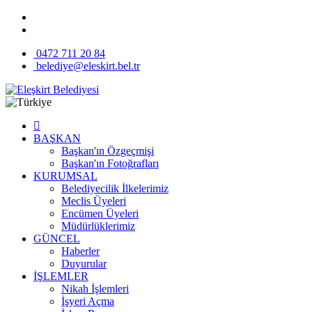
0472 711 20 84
belediye@eleskirt.bel.tr
BAŞKAN
Başkan'ın Özgeçmişi
Başkan'ın Fotoğrafları
KURUMSAL
Belediyecilik İlkelerimiz
Meclis Üyeleri
Encümen Üyeleri
Müdürlüklerimiz
GÜNCEL
Haberler
Duyurular
İŞLEMLER
Nikah İşlemleri
İşyeri Açma