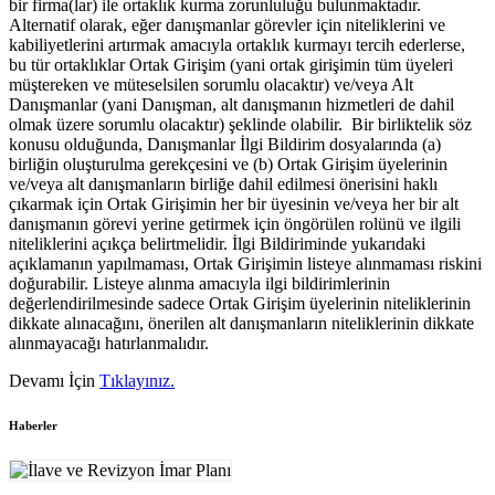
bir firma(lar) ile ortaklık kurma zorunluluğu bulunmaktadır.
Alternatif olarak, eğer danışmanlar görevler için niteliklerini ve
kabiliyetlerini artırmak amacıyla ortaklık kurmayı tercih ederlerse,
bu tür ortaklıklar Ortak Girişim (yani ortak girişimin tüm üyeleri
müştereken ve müteselsilen sorumlu olacaktır) ve/veya Alt
Danışmanlar (yani Danışman, alt danışmanın hizmetleri de dahil
olmak üzere sorumlu olacaktır) şeklinde olabilir. Bir birliktelik söz
konusu olduğunda, Danışmanlar İlgi Bildirim dosyalarında (a)
birliğin oluşturulma gerekçesini ve (b) Ortak Girişim üyelerinin
ve/veya alt danışmanların birliğe dahil edilmesi önerisini haklı
çıkarmak için Ortak Girişimin her bir üyesinin ve/veya her bir alt
danışmanın görevi yerine getirmek için öngörülen rolünü ve ilgili
niteliklerini açıkça belirtmelidir. İlgi Bildiriminde yukarıdaki
açıklamanın yapılmaması, Ortak Girişimin listeye alınmaması riskini
doğurabilir. Listeye alınma amacıyla ilgi bildirimlerinin
değerlendirilmesinde sadece Ortak Girişim üyelerinin niteliklerinin
dikkate alınacağını, önerilen alt danışmanların niteliklerinin dikkate
alınmayacağı hatırlanmalıdır.
Devamı İçin
Tıklayınız.
Haberler