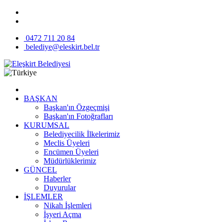
0472 711 20 84
belediye@eleskirt.bel.tr
BAŞKAN
Başkan'ın Özgeçmişi
Başkan'ın Fotoğrafları
KURUMSAL
Belediyecilik İlkelerimiz
Meclis Üyeleri
Encümen Üyeleri
Müdürlüklerimiz
GÜNCEL
Haberler
Duyurular
İŞLEMLER
Nikah İşlemleri
İşyeri Açma