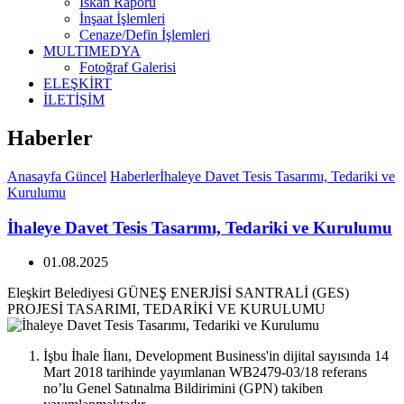
İskan Raporu
İnşaat İşlemleri
Cenaze/Defin İşlemleri
MULTIMEDYA
Fotoğraf Galerisi
ELEŞKİRT
İLETİŞİM
Haberler
Anasayfa
Güncel
Haberler
İhaleye Davet Tesis Tasarımı, Tedariki ve
Kurulumu
İhaleye Davet Tesis Tasarımı, Tedariki ve Kurulumu
01.08.2025
Eleşkirt Belediyesi GÜNEŞ ENERJİSİ SANTRALİ (GES)
PROJESİ TASARIMI, TEDARİKİ VE KURULUMU
İşbu İhale İlanı, Development Business'in dijital sayısında 14
Mart 2018 tarihinde yayımlanan WB2479-03/18 referans
no’lu Genel Satınalma Bildirimini (GPN) takiben