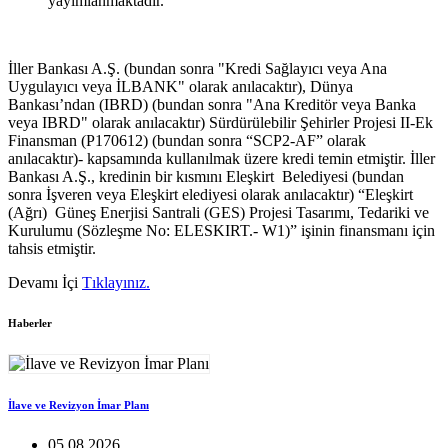
yayımlanmaktadır.
İller Bankası A.Ş. (bundan sonra "Kredi Sağlayıcı veya Ana
Uygulayıcı veya İLBANK" olarak anılacaktır), Dünya
Bankası’ndan (IBRD) (bundan sonra "Ana Kreditör veya Banka
veya IBRD" olarak anılacaktır) Sürdürülebilir Şehirler Projesi II-Ek
Finansman (P170612) (bundan sonra “SCP2-AF” olarak
anılacaktır)- kapsamında kullanılmak üzere kredi temin etmiştir. İller
Bankası A.Ş., kredinin bir kısmını Eleşkirt Belediyesi (bundan
sonra İşveren veya Eleşkirt elediyesi olarak anılacaktır) “Eleşkirt
(Ağrı) Güneş Enerjisi Santrali (GES) Projesi Tasarımı, Tedariki ve
Kurulumu (Sözleşme No: ELESKIRT.- W1)” işinin finansmanı için
tahsis etmiştir.
Devamı İçi
Tıklayınız.
Haberler
İlave ve Revizyon İmar Planı
05.08.2026