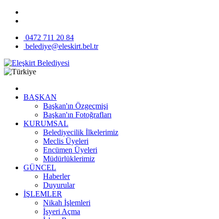
0472 711 20 84
belediye@eleskirt.bel.tr
BAŞKAN
Başkan'ın Özgeçmişi
Başkan'ın Fotoğrafları
KURUMSAL
Belediyecilik İlkelerimiz
Meclis Üyeleri
Encümen Üyeleri
Müdürlüklerimiz
GÜNCEL
Haberler
Duyurular
İŞLEMLER
Nikah İşlemleri
İşyeri Açma