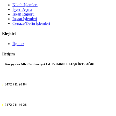
Nikah İşlemleri
İşyeri Açma
İskan Raporu
İnşaat İşlemleri
Cenaze/Defin İşlemleri
Eleşkirt
İlçemiz
İletişim
:
Karşıyaka Mh. Cumhuriyet Cd. Pk:04600 ELEŞKİRT / AĞRI
:
0472 711 20 84
:
0472 711 40 26