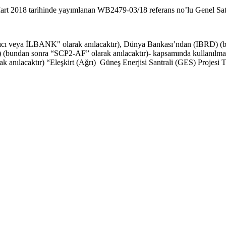
4 Mart 2018 tarihinde yayımlanan WB2479-03/18 referans no’lu Genel Sa
ayıcı veya İLBANK" olarak anılacaktır), Dünya Bankası’ndan (IBRD) 
) (bundan sonra “SCP2-AF” olarak anılacaktır)- kapsamında kullanılmak ü
larak anılacaktır) “Eleşkirt (Ağrı) Güneş Enerjisi Santrali (GES) Pro