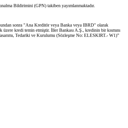
tınalma Bildirimini (GPN) takiben yayımlanmaktadır.
(bundan sonra "Ana Kreditör veya Banka veya IBRD" olarak
zere kredi temin etmiştir. İller Bankası A.Ş., kredinin bir kısmını
jesi Tasarımı, Tedariki ve Kurulumu (Sözleşme No: ELESKIRT.- W1)”