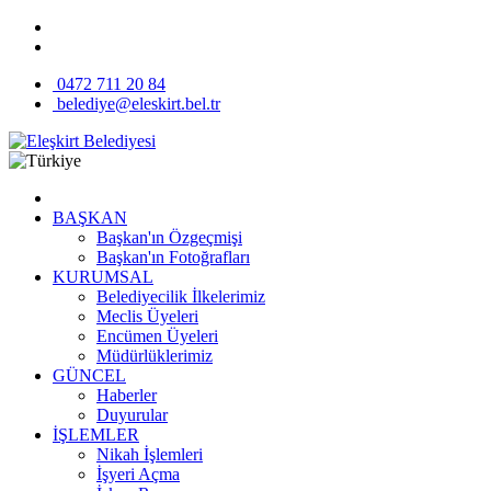
0472 711 20 84
belediye@eleskirt.bel.tr
BAŞKAN
Başkan'ın Özgeçmişi
Başkan'ın Fotoğrafları
KURUMSAL
Belediyecilik İlkelerimiz
Meclis Üyeleri
Encümen Üyeleri
Müdürlüklerimiz
GÜNCEL
Haberler
Duyurular
İŞLEMLER
Nikah İşlemleri
İşyeri Açma