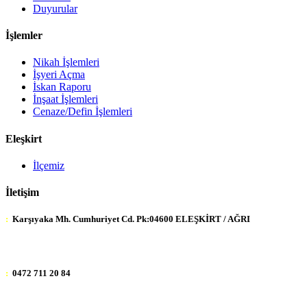
Duyurular
İşlemler
Nikah İşlemleri
İşyeri Açma
İskan Raporu
İnşaat İşlemleri
Cenaze/Defin İşlemleri
Eleşkirt
İlçemiz
İletişim
:
Karşıyaka Mh. Cumhuriyet Cd. Pk:04600 ELEŞKİRT / AĞRI
:
0472 711 20 84