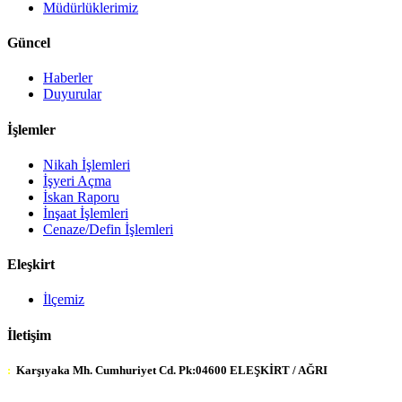
Müdürlüklerimiz
Güncel
Haberler
Duyurular
İşlemler
Nikah İşlemleri
İşyeri Açma
İskan Raporu
İnşaat İşlemleri
Cenaze/Defin İşlemleri
Eleşkirt
İlçemiz
İletişim
:
Karşıyaka Mh. Cumhuriyet Cd. Pk:04600 ELEŞKİRT / AĞRI