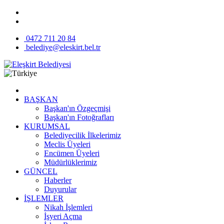
0472 711 20 84
belediye@eleskirt.bel.tr
BAŞKAN
Başkan'ın Özgeçmişi
Başkan'ın Fotoğrafları
KURUMSAL
Belediyecilik İlkelerimiz
Meclis Üyeleri
Encümen Üyeleri
Müdürlüklerimiz
GÜNCEL
Haberler
Duyurular
İŞLEMLER
Nikah İşlemleri
İşyeri Açma