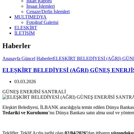
İskan Raporu
İnşaat İşlemleri
Cenaze/Defin İşlemleri
MULTIMEDYA
Fotoğraf Galerisi
ELEŞKİRT
İLETİŞİM
Haberler
Anasayfa
Güncel
Haberler
ELEŞKİRT BELEDİYESİ (AĞRI) GÜN
ELEŞKİRT BELEDİYESİ (AĞRI) GÜNEŞ ENERJİ
03.03.2026
GÜNEŞ ENERJİSİ SANTRALİ
Eleşkirt Belediyesi, İLBANK aracılığıyla temin edilen Dünya Banka
Tedariki ve Kurulumu
’nu Dünya Bankası satın alma usul ve yöntem
Teklifler, Teklif Açılış tarihi olan
02/04/2026’
dan itibaren
yüzondokuz