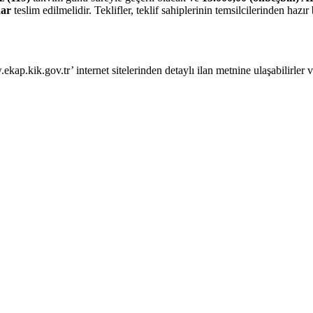
dar
teslim edilmelidir. Teklifler, teklif sahiplerinin temsilcilerinden ha
ap.kik.gov.tr’ internet sitelerinden detaylı ilan metnine ulaşabilirler ve