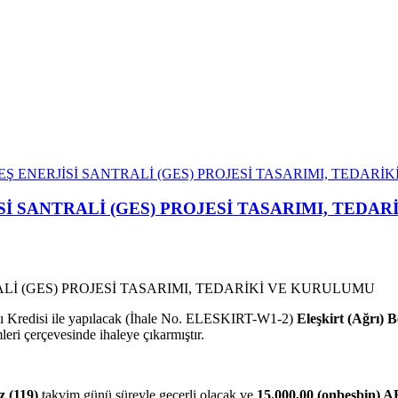
EŞ ENERJİSİ SANTRALİ (GES) PROJESİ TASARIMI, TEDAR
Sİ SANTRALİ (GES) PROJESİ TASARIMI, TEDA
sı Kredisi ile yapılacak (İhale No. ELESKIRT-W1-2)
Eleşkirt (Ağrı) B
leri çerçevesinde ihaleye çıkarmıştır.
 (119)
takvim günü süreyle geçerli olacak ve
15.000,00 (onbeşbin) 