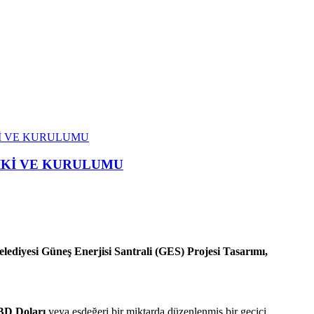
İKİ VE KURULUMU
RİKİ VE KURULUMU
elediyesi Güneş Enerjisi Santrali (GES) Projesi Tasarımı,
ABD Doları
veya eşdeğeri bir miktarda düzenlenmiş bir geçici