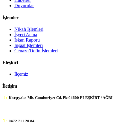
Haberler
Duyurular
İşlemler
Nikah İşlemleri
İşyeri Açma
İskan Raporu
İnşaat İşlemleri
Cenaze/Defin İşlemleri
Eleşkirt
İlçemiz
İletişim
:
Karşıyaka Mh. Cumhuriyet Cd. Pk:04600 ELEŞKİRT / AĞRI
:
0472 711 20 84