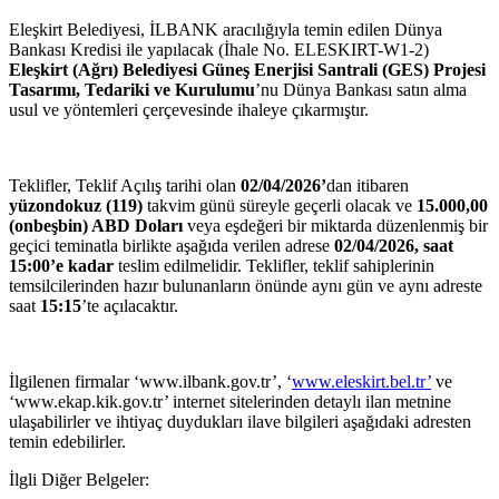
Eleşkirt Belediyesi, İLBANK aracılığıyla temin edilen Dünya
Bankası Kredisi ile yapılacak (İhale No. ELESKIRT-W1-2)
Eleşkirt (Ağrı) Belediyesi Güneş Enerjisi Santrali (GES) Projesi
Tasarımı, Tedariki ve Kurulumu
’nu Dünya Bankası satın alma
usul ve yöntemleri çerçevesinde ihaleye çıkarmıştır.
Teklifler, Teklif Açılış tarihi olan
02/04/2026’
dan itibaren
yüzondokuz (119)
takvim günü süreyle geçerli olacak ve
15.000,00
(onbeşbin) ABD Doları
veya eşdeğeri bir miktarda düzenlenmiş bir
geçici teminatla birlikte aşağıda verilen adrese
02/04/
2026, saat
15:00’e kadar
teslim edilmelidir. Teklifler, teklif sahiplerinin
temsilcilerinden hazır bulunanların önünde aynı gün ve aynı adreste
saat
15:15
’te açılacaktır.
İlgilenen firmalar ‘www.ilbank.gov.tr’, ‘
www.eleskirt.bel.tr’
ve
‘www.ekap.kik.gov.tr’ internet sitelerinden detaylı ilan metnine
ulaşabilirler ve ihtiyaç duydukları ilave bilgileri aşağıdaki adresten
temin edebilirler.
İlgli Diğer Belgeler: