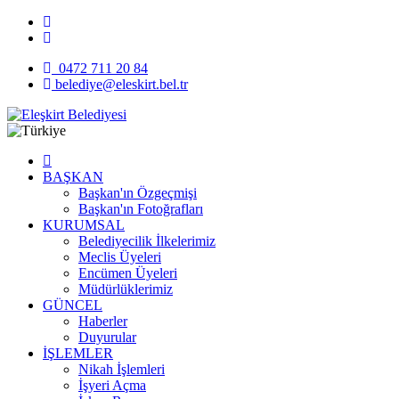
0472 711 20 84
belediye@eleskirt.bel.tr
BAŞKAN
Başkan'ın Özgeçmişi
Başkan'ın Fotoğrafları
KURUMSAL
Belediyecilik İlkelerimiz
Meclis Üyeleri
Encümen Üyeleri
Müdürlüklerimiz
GÜNCEL
Haberler
Duyurular
İŞLEMLER
Nikah İşlemleri
İşyeri Açma