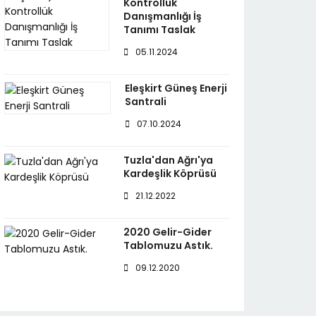
Kontrollük
Danışmanlığı İş
Tanımı Taslak
05.11.2024
Eleşkirt Güneş Enerji
Santrali
07.10.2024
Tuzla'dan Ağrı'ya
Kardeşlik Köprüsü
21.12.2022
2020 Gelir-Gider
Tablomuzu Astık.
09.12.2020