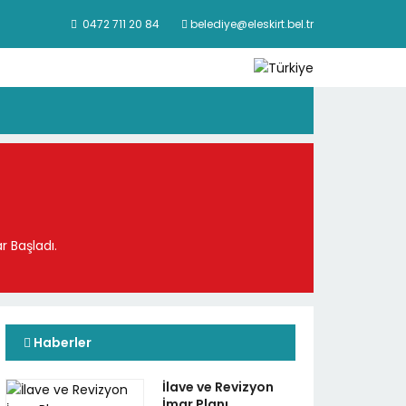
0472 711 20 84
belediye@eleskirt.bel.tr
 Başladı.
Haberler
İlave ve Revizyon
İmar Planı