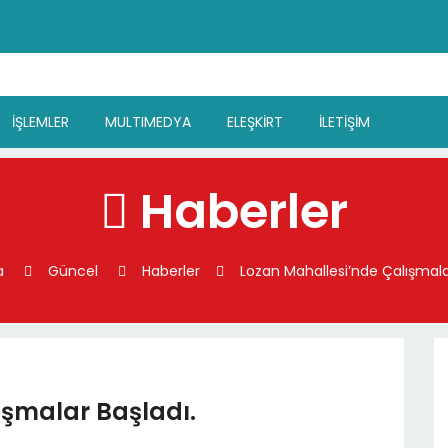
İŞLEMLER
MULTIMEDYA
ELEŞKİRT
İLETİŞİM
Haberler
a
Güncel
Haberler
Lozan Mahallesi’nde Çalışmalar
ışmalar Başladı.