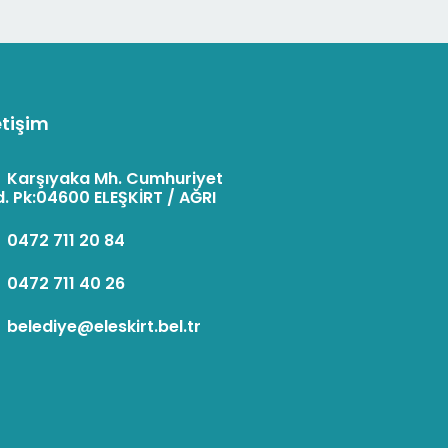
etişim
:
Karşıyaka Mh. Cumhuriyet
. Pk:04600 ELEŞKİRT / AĞRI
:
0472 711 20 84
:
0472 711 40 26
:
belediye@eleskirt.bel.tr