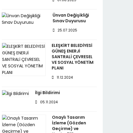
Ünvan Değişikliği
Sınav Duyurusu
25.07.2025
ELEŞKİRT BELEDİYESİ
GÜNEŞ ENERJİ
SANTRALİ ÇEVRESEL
VE SOSYAL YÖNETİM
PLANI
11.12.2024
İlgi Bildirimi
05.11.2024
Onaylı Tasarım
İzleme (Gözden
Geçirme) ve