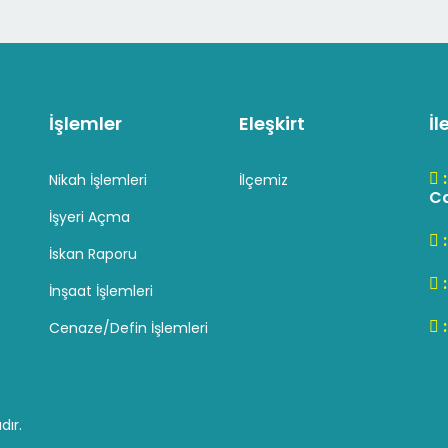
İşlemler
Eleşkirt
İl
Nikah İşlemleri
İlçemiz
Cd
İşyeri Açma
İskan Raporu
İnşaat İşlemleri
Cenaze/Defin İşlemleri
dır.