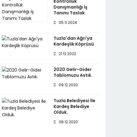
Kontrollük
Danışmanlığı İş
Tanımı Taslak
05.11.2024
Tuzla'dan Ağrı'ya
Kardeşlik Köprüsü
21.12.2022
2020 Gelir-Gider
Tablomuzu Astık.
09.12.2020
Tuzla Belediyesi İle
Kardeş Belediye
Olduk.
08.12.2020