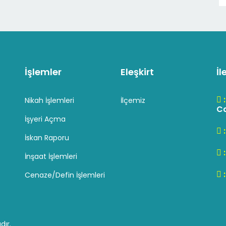
İşlemler
Eleşkirt
İl
Nikah İşlemleri
İlçemiz
Cd
İşyeri Açma
İskan Raporu
İnşaat İşlemleri
Cenaze/Defin İşlemleri
dır.