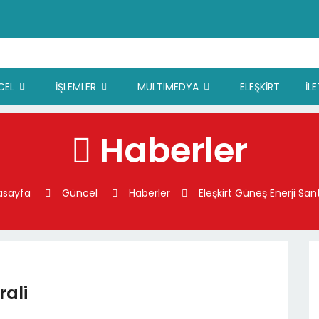
CEL
İŞLEMLER
MULTIMEDYA
ELEŞKİRT
İL
Haberler
asayfa
Güncel
Haberler
Eleşkirt Güneş Enerji Sant
rali