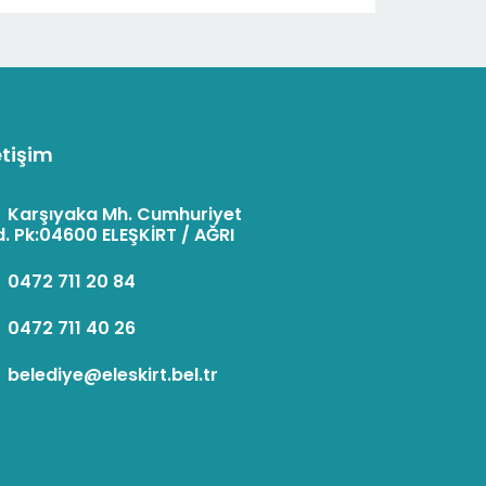
etişim
:
Karşıyaka Mh. Cumhuriyet
. Pk:04600 ELEŞKİRT / AĞRI
:
0472 711 20 84
:
0472 711 40 26
:
belediye@eleskirt.bel.tr