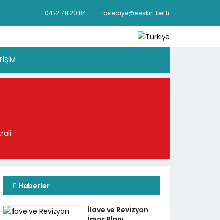
0472 711 20 84
belediye@eleskirt.bel.tr
ETİŞİM
rali
Haberler
İlave ve Revizyon
İmar Planı