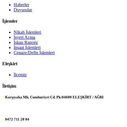
Haberler
Duyurular
İşlemler
Nikah İşlemleri
İşyeri Açma
İskan Raporu
İnşaat İşlemleri
Cenaze/Defin İşlemleri
Eleşkirt
İlçemiz
İletişim
:
Karşıyaka Mh. Cumhuriyet Cd. Pk:04600 ELEŞKİRT / AĞRI
:
0472 711 20 84