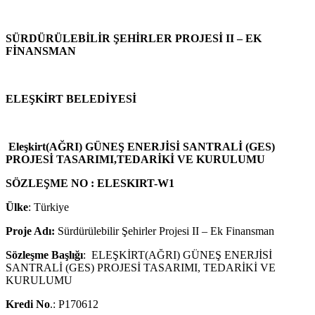
SÜRDÜRÜLEBİLİR ŞEHİRLER PROJESİ II – EK
FİNANSMAN
ELEŞKİRT BELEDİYESİ
Eleşkirt(AĞRI) GÜNEŞ ENERJİSİ SANTRALİ (GES)
PROJESİ TASARIMI,TEDARİKİ VE KURULUMU
SÖZLEŞME NO : ELESKIRT-W1
Ülke
: Türkiye
Proje Adı:
Sürdürülebilir Şehirler Projesi II – Ek Finansman
Sözleşme Başlığı
: ELEŞKİRT(AĞRI) GÜNEŞ ENERJİSİ
SANTRALİ (GES) PROJESİ TASARIMI, TEDARİKİ VE
KURULUMU
Kredi No
.: P170612