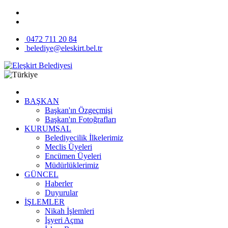
0472 711 20 84
belediye@eleskirt.bel.tr
BAŞKAN
Başkan'ın Özgeçmişi
Başkan'ın Fotoğrafları
KURUMSAL
Belediyecilik İlkelerimiz
Meclis Üyeleri
Encümen Üyeleri
Müdürlüklerimiz
GÜNCEL
Haberler
Duyurular
İŞLEMLER
Nikah İşlemleri
İşyeri Açma