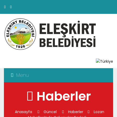
Menu
Haberler
Anasayfa
Güncel
Haberler
Lozan