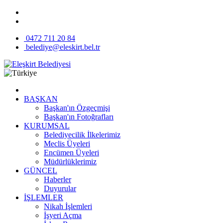
0472 711 20 84
belediye@eleskirt.bel.tr
BAŞKAN
Başkan'ın Özgeçmişi
Başkan'ın Fotoğrafları
KURUMSAL
Belediyecilik İlkelerimiz
Meclis Üyeleri
Encümen Üyeleri
Müdürlüklerimiz
GÜNCEL
Haberler
Duyurular
İŞLEMLER
Nikah İşlemleri
İşyeri Açma