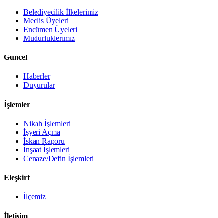
Belediyecilik İlkelerimiz
Meclis Üyeleri
Encümen Üyeleri
Müdürlüklerimiz
Güncel
Haberler
Duyurular
İşlemler
Nikah İşlemleri
İşyeri Açma
İskan Raporu
İnşaat İşlemleri
Cenaze/Defin İşlemleri
Eleşkirt
İlçemiz
İletişim