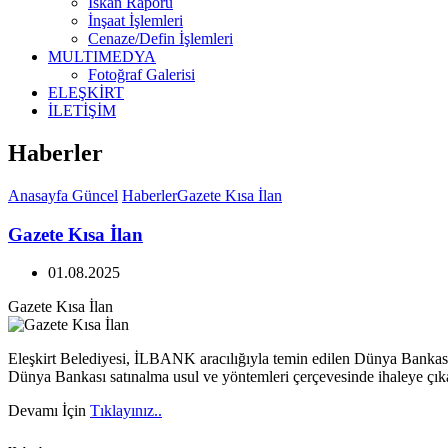
İskan Raporu
İnşaat İşlemleri
Cenaze/Defin İşlemleri
MULTIMEDYA
Fotoğraf Galerisi
ELEŞKİRT
İLETİŞİM
Haberler
Anasayfa
Güncel
Haberler
Gazete Kısa İlan
Gazete Kısa İlan
01.08.2025
Gazete Kısa İlan
Eleşkirt Belediyesi, İLBANK aracılığıyla temin edilen Dünya Bankası
Dünya Bankası satınalma usul ve yöntemleri çerçevesinde ihaleye çı
Devamı İçin
Tıklayınız..