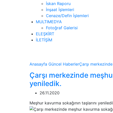
İskan Raporu
İnşaat İşlemleri
Cenaze/Defin İşlemleri
MULTIMEDYA
Fotoğraf Galerisi
ELEŞKİRT
İLETİŞİM
Haberler
Anasayfa
Güncel
Haberler
Çarşı merkezinde 
Çarşı merkezinde meşhur
yeniledik.
26.11.2020
Meşhur kavurma sokağının taşlarını yeniled