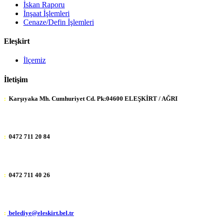
İskan Raporu
İnşaat İşlemleri
Cenaze/Defin İşlemleri
Eleşkirt
İlçemiz
İletişim
:
Karşıyaka Mh. Cumhuriyet Cd. Pk:04600 ELEŞKİRT / AĞRI
:
0472 711 20 84
:
0472 711 40 26
:
belediye@eleskirt.bel.tr