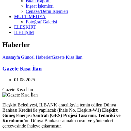
İskan Raporu
İnşaat İşlemleri
Cenaze/Defin İşlemleri
MULTIMEDYA
Fotoğraf Galerisi
ELEŞKİRT
İLETİŞİM
Haberler
Anasayfa
Güncel
Haberler
Gazete Kısa İlan
Gazete Kısa İlan
01.08.2025
Gazete Kısa İlan
Eleşkirt Belediyesi, İLBANK aracılığıyla temin edilen Dünya
Bankası Kredisi ile yapılacak (İhale No. Eleşkirt-W1)
Eleşkirt
Güneş Enerjisi Santrali (GES) Projesi Tasarımı, Tedariki ve
Kurulumu
’nu Dünya Bankası satınalma usul ve yöntemleri
çerçevesinde ihaleye çıkarmıştır.