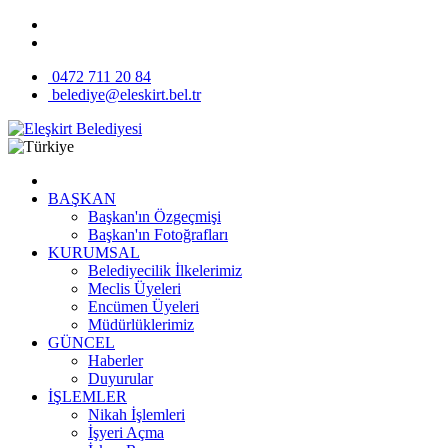
0472 711 20 84
belediye@eleskirt.bel.tr
BAŞKAN
Başkan'ın Özgeçmişi
Başkan'ın Fotoğrafları
KURUMSAL
Belediyecilik İlkelerimiz
Meclis Üyeleri
Encümen Üyeleri
Müdürlüklerimiz
GÜNCEL
Haberler
Duyurular
İŞLEMLER
Nikah İşlemleri
İşyeri Açma