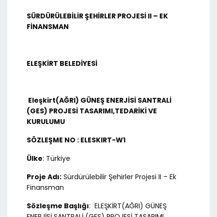
SÜRDÜRÜLEBİLİR ŞEHİRLER PROJESİ II – EK
FİNANSMAN
ELEŞKİRT BELEDİYESİ
Eleşkirt(AĞRI) GÜNEŞ ENERJİSİ SANTRALİ
(GES) PROJESİ TASARIMI,TEDARİKİ VE
KURULUMU
SÖZLEŞME NO : ELESKIRT-W1
Ülke
: Türkiye
Proje Adı:
Sürdürülebilir Şehirler Projesi II – Ek
Finansman
Sözleşme Başlığı
: ELEŞKİRT(AĞRI) GÜNEŞ
ENERJİSİ SANTRALİ (GES) PROJESİ TASARIMI,