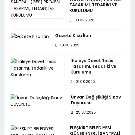
TASARIMI, TEDARİKİ VE
KURULUMU
03.03.2026
Gazete Kısa İlan
01.08.2025
İhaleye Davet Tesis
Tasarımı, Tedariki ve
Kurulumu
01.08.2025
Ünvan Değişikliği Sınav
Duyurusu
25.07.2025
ELEŞKİRT BELEDİYESİ
GÜNEŞ ENERJİ SANTRALİ