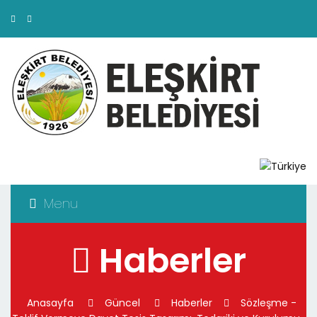
Menu
Haberler
Anasayfa
Güncel
Haberler
Sözleşme -