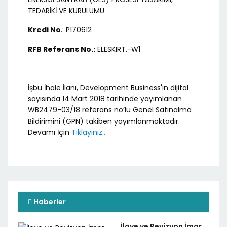
TEDARİKİ VE KURULUMU
Kredi No
.: P170612
RFB Referans No.:
ELESKIRT.-W1
İşbu İhale İlanı, Development Business'in dijital
sayısında 14 Mart 2018 tarihinde yayımlanan
WB2479-03/18 referans no’lu Genel Satınalma
Bildirimini (GPN) takiben yayımlanmaktadır.
Devamı İçin
Tıklayınız..
Haberler
İlave ve Revizyon İmar