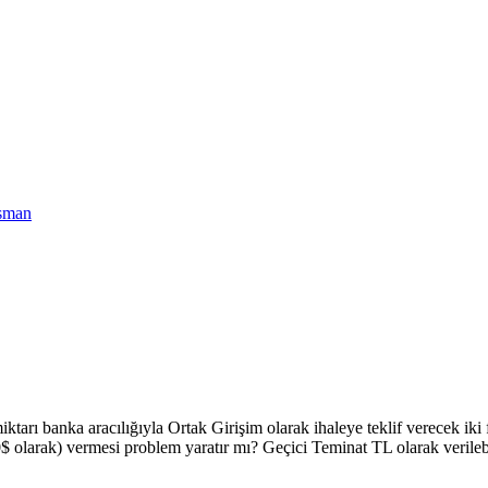
nsman
 banka aracılığıyla Ortak Girişim olarak ihaleye teklif verecek iki fir
500$ olarak) vermesi problem yaratır mı? Geçici Teminat TL olarak verileb