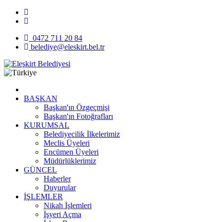
0472 711 20 84
belediye@eleskirt.bel.tr
BAŞKAN
Başkan'ın Özgeçmişi
Başkan'ın Fotoğrafları
KURUMSAL
Belediyecilik İlkelerimiz
Meclis Üyeleri
Encümen Üyeleri
Müdürlüklerimiz
GÜNCEL
Haberler
Duyurular
İŞLEMLER
Nikah İşlemleri
İşyeri Açma