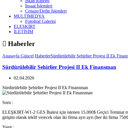
İskan Raporu
İnşaat İşlemleri
Cenaze/Defin İşlemleri
MULTIMEDYA
Fotoğraf Galerisi
ELEŞKİRT
İLETİŞİM
Haberler
Anasayfa
Güncel
Haberler
Sürdürülebilir Şehirlier Projesi II Ek Fina
Sürdürülebilir Şehirlier Projesi II Ek Finansman
02.04.2026
Sürdürülebilir Şehirlier Projesi II Ek Finansman
Soru :
ELEŞKIRT-W1-2 GES İhalesi için istenen 15.000$ Geçici Teminat miktarı
girişim olarak teklif verecek olan iki firma ayrı ayrı (her iki firma 7
Yanıt :