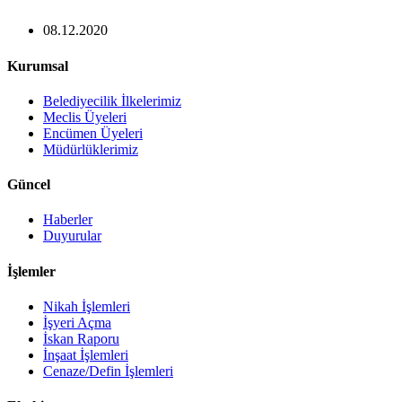
08.12.2020
Kurumsal
Belediyecilik İlkelerimiz
Meclis Üyeleri
Encümen Üyeleri
Müdürlüklerimiz
Güncel
Haberler
Duyurular
İşlemler
Nikah İşlemleri
İşyeri Açma
İskan Raporu
İnşaat İşlemleri
Cenaze/Defin İşlemleri