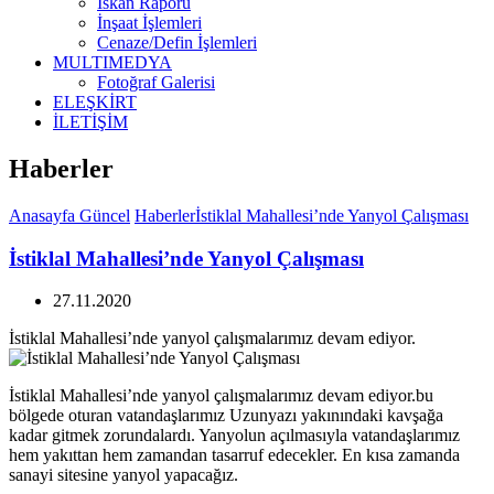
İskan Raporu
İnşaat İşlemleri
Cenaze/Defin İşlemleri
MULTIMEDYA
Fotoğraf Galerisi
ELEŞKİRT
İLETİŞİM
Haberler
Anasayfa
Güncel
Haberler
İstiklal Mahallesi’nde Yanyol Çalışması
İstiklal Mahallesi’nde Yanyol Çalışması
27.11.2020
İstiklal Mahallesi’nde yanyol çalışmalarımız devam ediyor.
İstiklal Mahallesi’nde yanyol çalışmalarımız devam ediyor.bu
bölgede oturan vatandaşlarımız Uzunyazı yakınındaki kavşağa
kadar gitmek zorundalardı. Yanyolun açılmasıyla vatandaşlarımız
hem yakıttan hem zamandan tasarruf edecekler. En kısa zamanda
sanayi sitesine yanyol yapacağız.