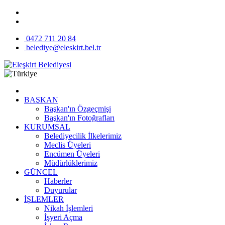
0472 711 20 84
belediye@eleskirt.bel.tr
BAŞKAN
Başkan'ın Özgeçmişi
Başkan'ın Fotoğrafları
KURUMSAL
Belediyecilik İlkelerimiz
Meclis Üyeleri
Encümen Üyeleri
Müdürlüklerimiz
GÜNCEL
Haberler
Duyurular
İŞLEMLER
Nikah İşlemleri
İşyeri Açma