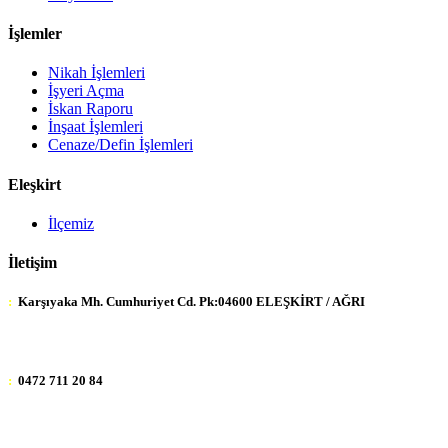
İşlemler
Nikah İşlemleri
İşyeri Açma
İskan Raporu
İnşaat İşlemleri
Cenaze/Defin İşlemleri
Eleşkirt
İlçemiz
İletişim
:
Karşıyaka Mh. Cumhuriyet Cd. Pk:04600 ELEŞKİRT / AĞRI
:
0472 711 20 84