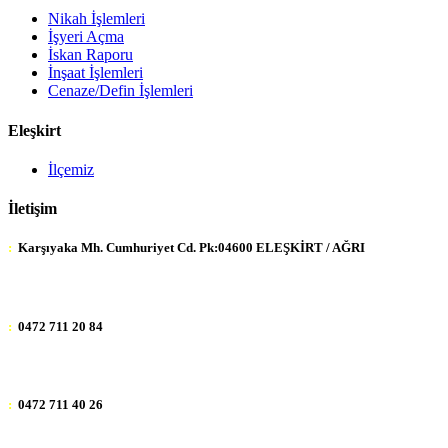
Nikah İşlemleri
İşyeri Açma
İskan Raporu
İnşaat İşlemleri
Cenaze/Defin İşlemleri
Eleşkirt
İlçemiz
İletişim
:
Karşıyaka Mh. Cumhuriyet Cd. Pk:04600 ELEŞKİRT / AĞRI
:
0472 711 20 84
:
0472 711 40 26