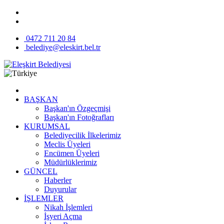
0472 711 20 84
belediye@eleskirt.bel.tr
BAŞKAN
Başkan'ın Özgeçmişi
Başkan'ın Fotoğrafları
KURUMSAL
Belediyecilik İlkelerimiz
Meclis Üyeleri
Encümen Üyeleri
Müdürlüklerimiz
GÜNCEL
Haberler
Duyurular
İŞLEMLER
Nikah İşlemleri
İşyeri Açma